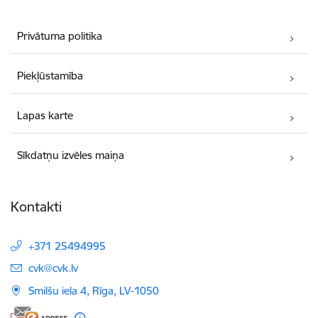
Privātuma politika
Piekļūstamība
Lapas karte
Sīkdatņu izvēles maiņa
Kontakti
+371 25494995
E-pasts:
cvk@cvk.lv
Smilšu iela 4, Rīga, LV-1050