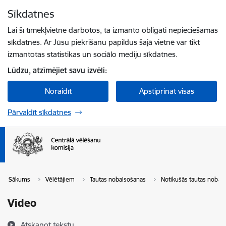
Pāriet uz lapas saturu
Sīkdatnes
Spied
lai meklētu
Enter
Lai šī tīmekļvietne darbotos, tā izmanto obligāti nepieciešamās
sīkdatnes. Ar Jūsu piekrišanu papildus šajā vietnē var tikt
izmantotas statistikas un sociālo mediju sīkdatnes.
Lūdzu, atzīmējiet savu izvēli:
Noraidīt
Apstiprināt visas
Pārvaldīt sīkdatnes
Sākums
Vēlētājiem
Tautas nobalsošanas
Notikušās tautas nobal
Video
Atskaņot tekstu