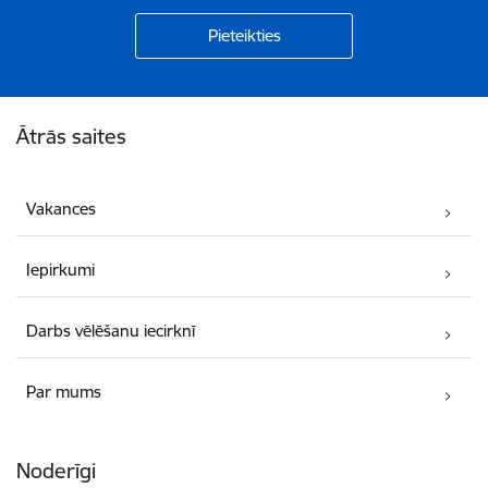
Kājene
Ātrās saites
Vakances
Iepirkumi
Darbs vēlēšanu iecirknī
Par mums
Noderīgi