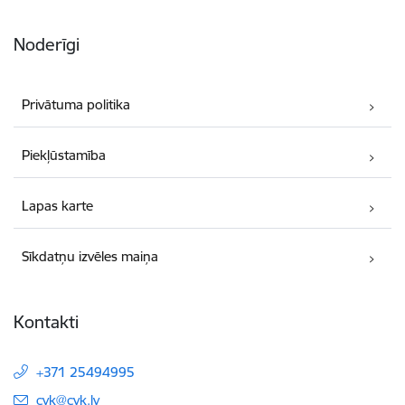
Noderīgi
Privātuma politika
Piekļūstamība
Lapas karte
Sīkdatņu izvēles maiņa
Kontakti
+371 25494995
E-pasts:
cvk@cvk.lv