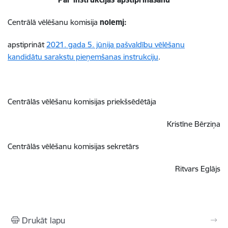
Centrālā vēlēšanu komisija
nolemj:
apstiprināt
2021. gada 5. jūnija pašvaldību vēlēšanu
kandidātu sarakstu pieņemšanas instrukciju
.
Centrālās vēlēšanu komisijas priekšsēdētāja
Kristīne Bērziņa
Centrālās vēlēšanu komisijas sekretārs
Ritvars Eglājs
Drukāt lapu