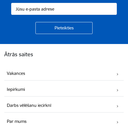
Kājene
Ātrās saites
Vakances
Iepirkumi
Darbs vēlēšanu iecirknī
Par mums