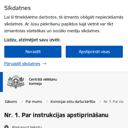
Pāriet uz lapas saturu
Sīkdatnes
Spied
lai meklētu
Enter
Lai šī tīmekļvietne darbotos, tā izmanto obligāti nepieciešamās
sīkdatnes. Ar Jūsu piekrišanu papildus šajā vietnē var tikt
izmantotas statistikas un sociālo mediju sīkdatnes.
Lūdzu, atzīmējiet savu izvēli:
Noraidīt
Apstiprināt visas
Pārvaldīt sīkdatnes
Sākums
Par mums
Komisijas sēžu darba kārtība
Nr. 1. Par instr
Nr. 1. Par instrukcijas apstiprināšanu
Atskaņot tekstu