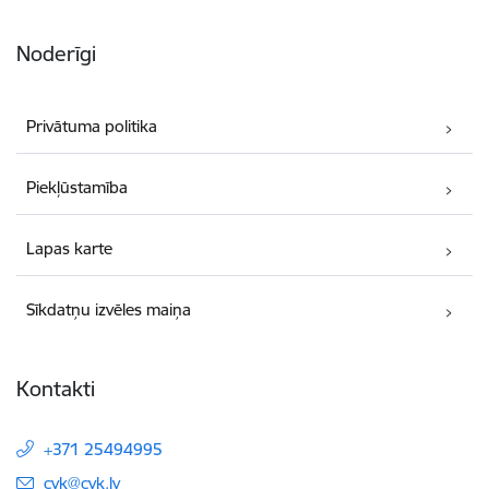
Noderīgi
Privātuma politika
Piekļūstamība
Lapas karte
Sīkdatņu izvēles maiņa
Kontakti
+371 25494995
E-pasts:
cvk@cvk.lv