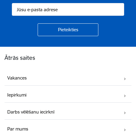
Kājene
Ātrās saites
Vakances
Iepirkumi
Darbs vēlēšanu iecirknī
Par mums