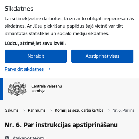
Pāriet uz lapas saturu
Sīkdatnes
Spied
lai meklētu
Enter
Lai šī tīmekļvietne darbotos, tā izmanto obligāti nepieciešamās
sīkdatnes. Ar Jūsu piekrišanu papildus šajā vietnē var tikt
izmantotas statistikas un sociālo mediju sīkdatnes.
Lūdzu, atzīmējiet savu izvēli:
Noraidīt
Apstiprināt visas
Pārvaldīt sīkdatnes
Sākums
Par mums
Komisijas sēžu darba kārtība
Nr. 6. Par instr
Nr. 6. Par instrukcijas apstiprināšanu
Atskaņot tekstu