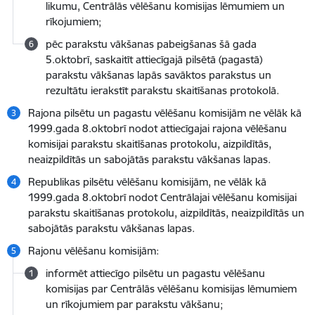
likumu, Centrālās vēlēšanu komisijas lēmumiem un
rīkojumiem;
pēc parakstu vākšanas pabeigšanas šā gada
5.oktobrī, saskaitīt attiecīgajā pilsētā (pagastā)
parakstu vākšanas lapās savāktos parakstus un
rezultātu ierakstīt parakstu skaitīšanas protokolā.
Rajona pilsētu un pagastu vēlēšanu komisijām ne vēlāk kā
1999.gada 8.oktobrī nodot attiecīgajai rajona vēlēšanu
komisijai parakstu skaitīšanas protokolu, aizpildītās,
neaizpildītās un sabojātās parakstu vākšanas lapas.
Republikas pilsētu vēlēšanu komisijām, ne vēlāk kā
1999.gada 8.oktobrī nodot Centrālajai vēlēšanu komisijai
parakstu skaitīšanas protokolu, aizpildītās, neaizpildītās un
sabojātās parakstu vākšanas lapas.
Rajonu vēlēšanu komisijām:
informēt attiecīgo pilsētu un pagastu vēlēšanu
komisijas par Centrālās vēlēšanu komisijas lēmumiem
un rīkojumiem par parakstu vākšanu;