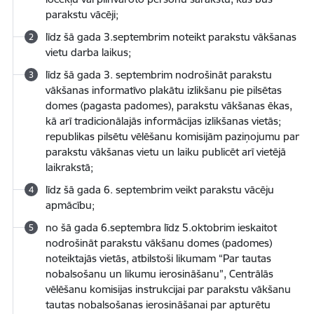
parakstu vācēji;
līdz šā gada 3.septembrim noteikt parakstu vākšanas
vietu darba laikus;
līdz šā gada 3. septembrim nodrošināt parakstu
vākšanas informatīvo plakātu izlikšanu pie pilsētas
domes (pagasta padomes), parakstu vākšanas ēkas,
kā arī tradicionālajās informācijas izlikšanas vietās;
republikas pilsētu vēlēšanu komisijām paziņojumu par
parakstu vākšanas vietu un laiku publicēt arī vietējā
laikrakstā;
līdz šā gada 6. septembrim veikt parakstu vācēju
apmācību;
no šā gada 6.septembra līdz 5.oktobrim ieskaitot
nodrošināt parakstu vākšanu domes (padomes)
noteiktajās vietās, atbilstoši likumam “Par tautas
nobalsošanu un likumu ierosināšanu”, Centrālās
vēlēšanu komisijas instrukcijai par parakstu vākšanu
tautas nobalsošanas ierosināšanai par apturētu