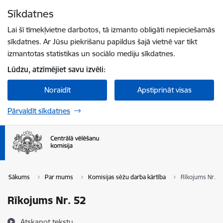
Pāriet uz lapas saturu
Sīkdatnes
Spied
lai meklētu
Enter
Lai šī tīmekļvietne darbotos, tā izmanto obligāti nepieciešamās
sīkdatnes. Ar Jūsu piekrišanu papildus šajā vietnē var tikt
izmantotas statistikas un sociālo mediju sīkdatnes.
Lūdzu, atzīmējiet savu izvēli:
Noraidīt
Apstiprināt visas
Pārvaldīt sīkdatnes
Sākums
Par mums
Komisijas sēžu darba kārtība
Rīkojums Nr. 5
Rīkojums Nr. 52
Atskaņot tekstu