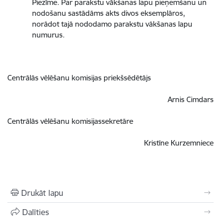
Piezīme. Par parakstu vākšanas lapu pieņemšanu un
nodošanu sastādāms akts divos eksemplāros,
norādot tajā nododamo parakstu vākšanas lapu
numurus.
Centrālās vēlēšanu komisijas priekšsēdētājs
Arnis Cimdars
Centrālās vēlēšanu komisijassekretāre
Kristīne Kurzemniece
Drukāt lapu
Dalīties