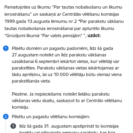
Pamatojoties uz likumu “Par tautas nobalsošanu un likumu
ierosināšanu” un saskaņā ar Centrālās vēlēšanu komisijas
1999.gada 13.augusta lēmumu nr.2
“
Par parakstu vākšanu
tautas nobalsošanas ierosināšanai par apturēto likumu
“Grozījumi likumā “Par valsts pensijām” ”,
uzdot:
Pilsētu domēm un pagastu padomēm, līdz šā gada
27.augustam noteikt un līdz parakstu vākšanas
uzsākšanai 6.septembrī iekārtot vietas, kur vēlētāji var
parakstīties. Parakstu vākšanas vietas iekārtojamas ar
tādu aprēķinu, lai uz 10 000 vēlētāju būtu vismaz viena
parakstīšanās vieta.
Piezīme. Ja nepieciešams
noteikt lielāku parakstu
vākšanas vietu skaitu, saskaņot to ar Centrālo vēlēšanu
komisiju.
Pilsētu un pagastu vēlēšanu komisijām:
līdz šā gada 31. augustam apstiprināt to komisijas
locekļu vai pilnvaroto personu sarakstu, kas būs