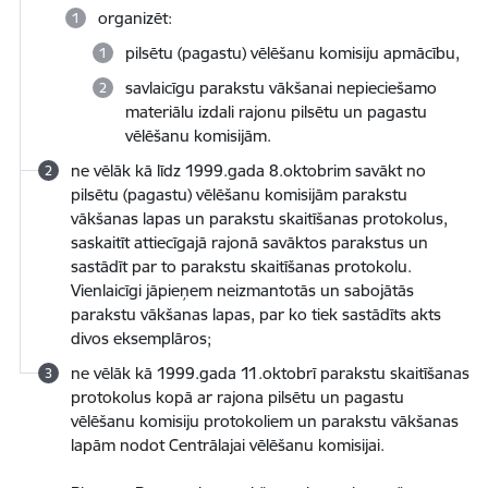
organizēt:
pilsētu (pagastu) vēlēšanu komisiju apmācību,
savlaicīgu parakstu vākšanai nepieciešamo
materiālu izdali rajonu pilsētu un pagastu
vēlēšanu komisijām.
ne vēlāk kā līdz 1999.gada 8.oktobrim savākt no
pilsētu (pagastu) vēlēšanu komisijām parakstu
vākšanas lapas un parakstu skaitīšanas protokolus,
saskaitīt attiecīgajā rajonā savāktos parakstus un
sastādīt par to parakstu skaitīšanas protokolu.
Vienlaicīgi jāpieņem neizmantotās un sabojātās
parakstu vākšanas lapas, par ko tiek sastādīts akts
divos eksemplāros;
ne vēlāk kā 1999.gada 11.oktobrī parakstu skaitīšanas
protokolus kopā ar rajona pilsētu un pagastu
vēlēšanu komisiju protokoliem un parakstu vākšanas
lapām nodot Centrālajai vēlēšanu komisijai.