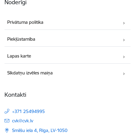
Noderīgi
Privātuma politika
Piekļūstamība
Lapas karte
Sīkdatņu izvēles maiņa
Kontakti
+371 25494995
E-pasts:
cvk@cvk.lv
Smilšu iela 4, Rīga, LV-1050