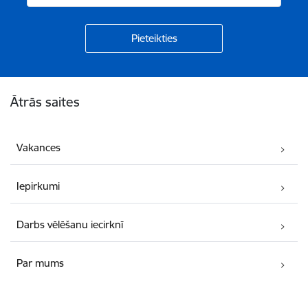
Kājene
Ātrās saites
Vakances
Iepirkumi
Darbs vēlēšanu iecirknī
Par mums