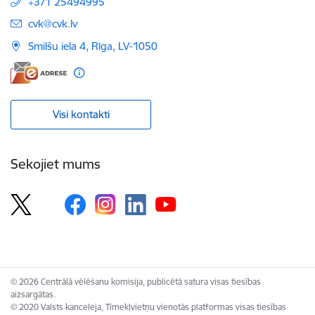
+371 25494995
E-pasts:
cvk@cvk.lv
Smilšu iela 4, Rīga, LV-1050
Visi kontakti
Sekojiet mums
© 2026 Centrālā vēlēšanu komisija, publicētā satura visas tiesības
aizsargātas.
© 2020 Valsts kanceleja, Tīmekļvietņu vienotās platformas visas tiesības