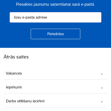
Piesakies jaunumu saņemšanai savā e-pastā.
Kājene
Ātrās saites
Vakances
Iepirkumi
Darbs vēlēšanu iecirknī