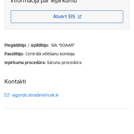
Informācija par iepirkumu
Atvērt EIS
Piegādātājs / izpildītājs:
SIA “SOAAR”
Pasūtītājs
Centrālā vēlēšanu komisija
Iepirkuma procedūra
Sarunu procedūra
Kontakti
E-pasts:
sigords.stradins@cvk.lv