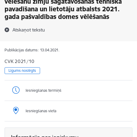
vēlēšanu zīmju sagatavošanas tehniskā
pavadīšana un lietotāju atbalsts 2021.
gada pašvaldības domes vēlēšanās
Atskaņot tekstu
Publikācijas datums:
13.04.2021.
CVK 2021/10
Līgums noslēgts
Iesniegšanas termiņš
Iesniegšanas vieta