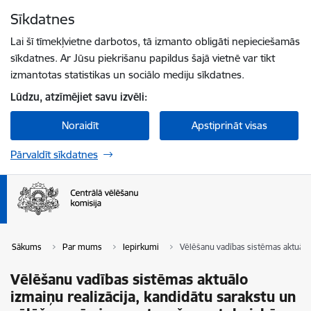
Pāriet uz lapas saturu
Sīkdatnes
Spied
lai meklētu
Enter
Lai šī tīmekļvietne darbotos, tā izmanto obligāti nepieciešamās
sīkdatnes. Ar Jūsu piekrišanu papildus šajā vietnē var tikt
izmantotas statistikas un sociālo mediju sīkdatnes.
Lūdzu, atzīmējiet savu izvēli:
Noraidīt
Apstiprināt visas
Pārvaldīt sīkdatnes
Sākums
Par mums
Iepirkumi
Vēlēšanu vadības sistēmas aktuālo 
Vēlēšanu vadības sistēmas aktuālo
izmaiņu realizācija, kandidātu sarakstu un