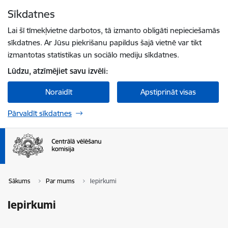
Pāriet uz lapas saturu
Sīkdatnes
Spied
lai meklētu
Enter
Lai šī tīmekļvietne darbotos, tā izmanto obligāti nepieciešamās
sīkdatnes. Ar Jūsu piekrišanu papildus šajā vietnē var tikt
izmantotas statistikas un sociālo mediju sīkdatnes.
Lūdzu, atzīmējiet savu izvēli:
Noraidīt
Apstiprināt visas
Pārvaldīt sīkdatnes
Sākums
Par mums
Iepirkumi
Iepirkumi