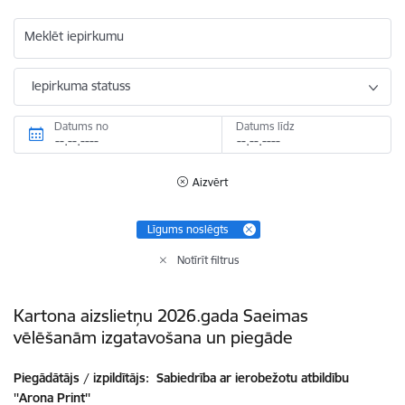
Meklēt iepirkumu
Iepirkuma statuss
Datums no
Datums līdz
Aizvērt
Līgums noslēgts
Notīrīt filtrus
Kartona aizslietņu 2026.gada Saeimas
vēlēšanām izgatavošana un piegāde
Piegādātājs / izpildītājs:
Sabiedrība ar ierobežotu atbildību
''Arona Print''