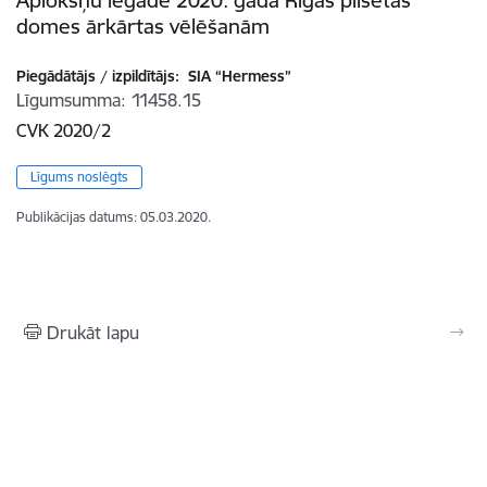
Aplokšņu iegāde 2020. gada Rīgas pilsētas
domes ārkārtas vēlēšanām
Piegādātājs / izpildītājs:
SIA “Hermess”
Līgumsumma
11458.15
CVK 2020/2
Līgums noslēgts
Publikācijas datums:
05.03.2020.
Drukāt lapu