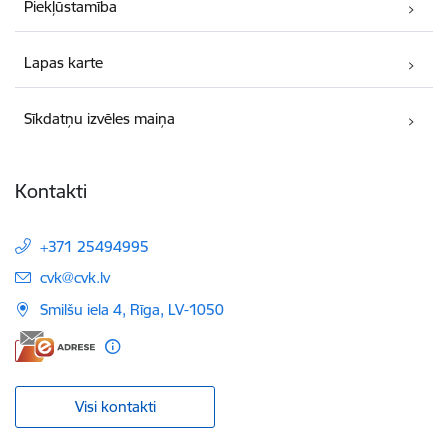
Piekļūstamība
Lapas karte
Sīkdatņu izvēles maiņa
Kontakti
+371 25494995
E-pasts:
cvk@cvk.lv
Smilšu iela 4, Rīga, LV-1050
Visi kontakti