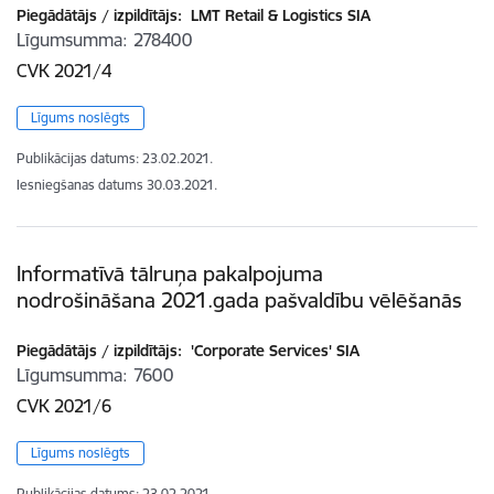
Piegādātājs / izpildītājs:
LMT Retail & Logistics SIA
Līgumsumma
278400
CVK 2021/4
Līgums noslēgts
Publikācijas datums:
23.02.2021.
Iesniegšanas datums
30.03.2021.
Informatīvā tālruņa pakalpojuma
nodrošināšana 2021.gada pašvaldību vēlēšanās
Piegādātājs / izpildītājs:
'Corporate Services' SIA
Līgumsumma
7600
CVK 2021/6
Līgums noslēgts
Publikācijas datums:
23.02.2021.