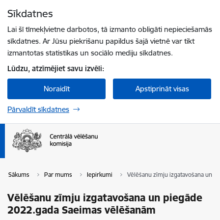
Pāriet uz lapas saturu
Sīkdatnes
Spied
lai meklētu
Enter
Lai šī tīmekļvietne darbotos, tā izmanto obligāti nepieciešamās
sīkdatnes. Ar Jūsu piekrišanu papildus šajā vietnē var tikt
izmantotas statistikas un sociālo mediju sīkdatnes.
Lūdzu, atzīmējiet savu izvēli:
Noraidīt
Apstiprināt visas
Pārvaldīt sīkdatnes
Sākums
Par mums
Iepirkumi
Vēlēšanu zīmju izgatavošana un 
Vēlēšanu zīmju izgatavošana un piegāde
2022.gada Saeimas vēlēšanām