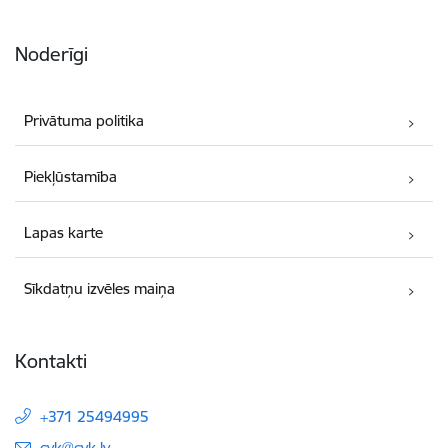
Noderīgi
Privātuma politika
Piekļūstamība
Lapas karte
Sīkdatņu izvēles maiņa
Kontakti
+371 25494995
E-pasts:
cvk@cvk.lv