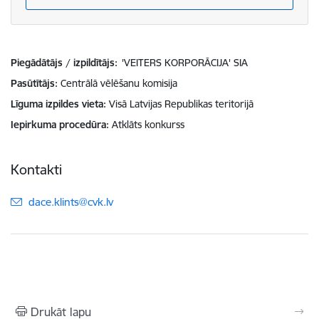
Piegādātājs / izpildītājs:
'VEITERS KORPORĀCIJA' SIA
Pasūtītājs
Centrālā vēlēšanu komisija
Līguma izpildes vieta
Visā Latvijas Republikas teritorijā
Iepirkuma procedūra
Atklāts konkurss
Kontakti
E-pasts:
dace.klints@cvk.lv
Drukāt lapu