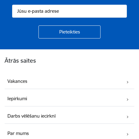
Kājene
Ātrās saites
Vakances
Iepirkumi
Darbs vēlēšanu iecirknī
Par mums