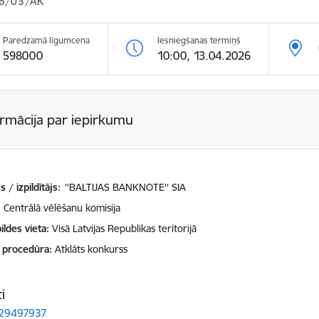
6/03/AK
Paredzamā līgumcena
Iesniegšanas termiņš
598000
10:00, 13.04.2026
ormācija par iepirkumu
 / izpildītājs:
''BALTIJAS BANKNOTE'' SIA
Centrālā vēlēšanu komisija
ildes vieta
Visā Latvijas Republikas teritorijā
 procedūra
Atklāts konkurss
i
 29497937