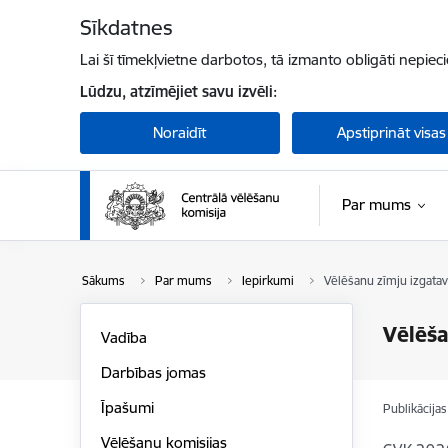
Pāriet uz lapas saturu
Sīkdatnes
Lai šī tīmekļvietne darbotos, tā izmanto obligāti nepiec
Lūdzu, atzīmējiet savu izvēli:
Noraidīt
Apstiprināt visas
Par mums
Sākums
Par mums
Iepirkumi
Vēlēšanu zīmju izgata
Vēlēša
Vadība
Darbības jomas
Īpašumi
Publikācija
Vēlēšanu komisijas