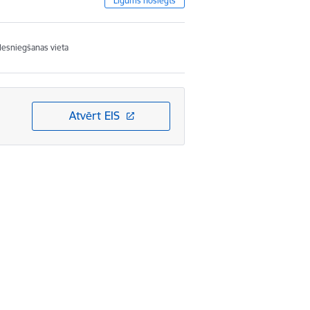
Līgums noslēgts
Iesniegšanas vieta
Atvērt EIS