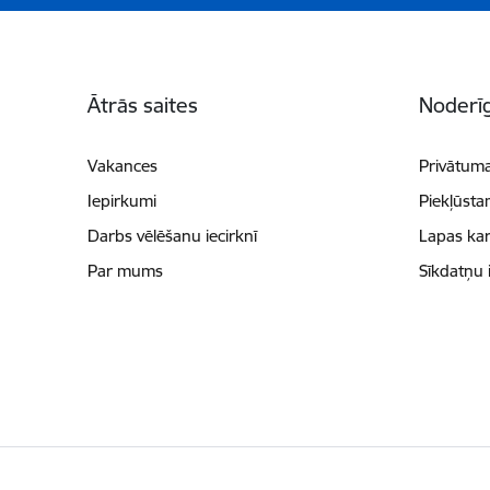
Kājene
Ātrās saites
Noderīg
Vakances
Privātuma
Iepirkumi
Piekļūsta
Darbs vēlēšanu iecirknī
Lapas kar
Par mums
Sīkdatņu 