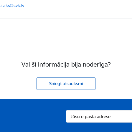
ts:
siraks@cvk.lv
Vai šī informācija bija noderīga?
Sniegt atsauksmi