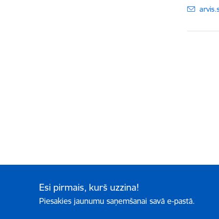
E-pas
arvis.
Esi pirmais, kurš uzzina!
Piesakies jaunumu saņemšanai savā e-pastā.