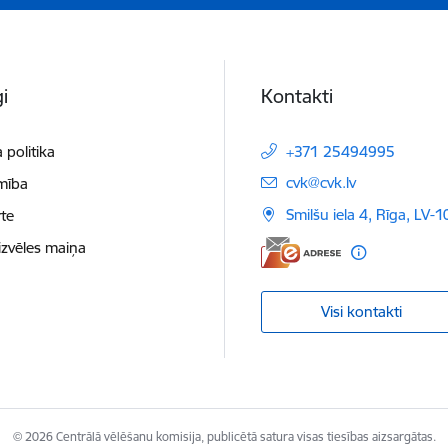
i
Kontakti
 politika
+371 25494995
E-pasts:
cvk@cvk.lv
mība
Smilšu iela 4, Rīga, LV-
te
izvēles maiņa
Visi kontakti
© 2026 Centrālā vēlēšanu komisija, publicētā satura visas tiesības aizsargātas.