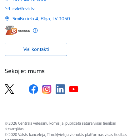
E-pasts:
cvk@cvk.lv
Smilšu iela 4, Rīga, LV-1050
Visi kontakti
Sekojiet mums
© 2026 Centrālā vēlēšanu komisija, publicētā satura visas tiesības
aizsargātas.
© 2020 Valsts kanceleja, Tīmekļvietņu vienotās platformas visas tiesības