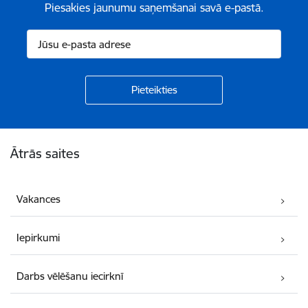
Piesakies jaunumu saņemšanai savā e-pastā.
Kājene
Ātrās saites
Vakances
Iepirkumi
Darbs vēlēšanu iecirknī