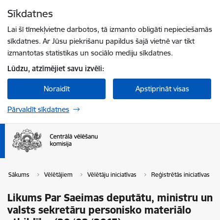
Pāriet uz lapas saturu
Sīkdatnes
Spied
lai meklētu
Enter
Lai šī tīmekļvietne darbotos, tā izmanto obligāti nepieciešamās
sīkdatnes. Ar Jūsu piekrišanu papildus šajā vietnē var tikt
izmantotas statistikas un sociālo mediju sīkdatnes.
Lūdzu, atzīmējiet savu izvēli:
Noraidīt
Apstiprināt visas
Pārvaldīt sīkdatnes
Sākums
Vēlētājiem
Vēlētāju iniciatīvas
Reģistrētās iniciatīvas
Likums Par Saeimas deputātu, ministru un
valsts sekretāru personisko materiālo