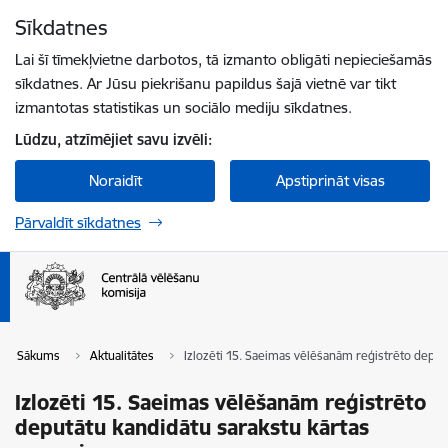
Pāriet uz lapas saturu
Sīkdatnes
Spied
lai meklētu
Enter
Lai šī tīmekļvietne darbotos, tā izmanto obligāti nepieciešamās
sīkdatnes. Ar Jūsu piekrišanu papildus šajā vietnē var tikt
izmantotas statistikas un sociālo mediju sīkdatnes.
Lūdzu, atzīmējiet savu izvēli:
Noraidīt
Apstiprināt visas
Pārvaldīt sīkdatnes
Sākums
Aktualitātes
Izlozēti 15. Saeimas vēlēšanām reģistrēto deput
Izlozēti 15. Saeimas vēlēšanām reģistrēto
deputātu kandidātu sarakstu kārtas