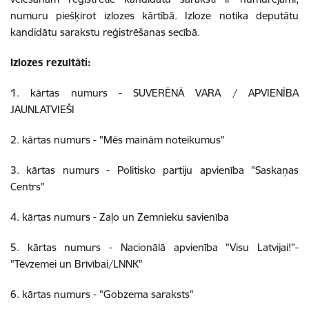
numuru piešķirot izlozes kārtībā. Izloze notika deputātu
kandidātu sarakstu reģistrēšanas secībā.
Izlozes rezultāti:
1. kārtas numurs - SUVERĒNĀ VARA / APVIENĪBA
JAUNLATVIEŠI
2. kārtas numurs - "Mēs mainām noteikumus"
3. kārtas numurs - Politisko partiju apvienība "Saskaņas
Centrs"
4. kārtas numurs - Zaļo un Zemnieku savienība
5. kārtas numurs - Nacionālā apvienība "Visu Latvijai!"-
"Tēvzemei un Brīvībai/LNNK"
6. kārtas numurs - "Gobzema saraksts"