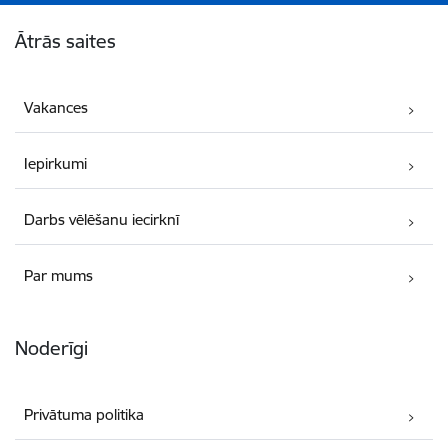
Kājene
Ātrās saites
Vakances
Iepirkumi
Darbs vēlēšanu iecirknī
Par mums
Noderīgi
Privātuma politika