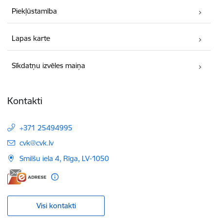
Piekļūstamība
Lapas karte
Sīkdatņu izvēles maiņa
Kontakti
+371 25494995
E-pasts:
cvk@cvk.lv
Smilšu iela 4, Rīga, LV-1050
Visi kontakti