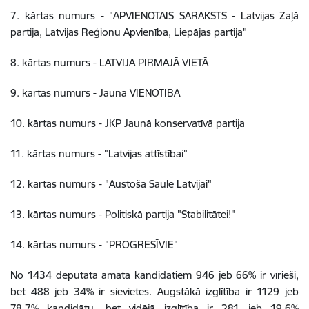
7. kārtas numurs - "APVIENOTAIS SARAKSTS - Latvijas Zaļā
partija, Latvijas Reģionu Apvienība, Liepājas partija"
8. kārtas numurs - LATVIJA PIRMAJĀ VIETĀ
9. kārtas numurs - Jaunā VIENOTĪBA
10. kārtas numurs - JKP Jaunā konservatīvā partija
11. kārtas numurs - "Latvijas attīstībai"
12. kārtas numurs - "Austošā Saule Latvijai"
13. kārtas numurs - Politiskā partija "Stabilitātei!"
14. kārtas numurs - "PROGRESĪVIE"
No 1434 deputāta amata kandidātiem 946 jeb 66% ir vīrieši,
bet 488 jeb 34% ir sievietes. Augstākā izglītība ir 1129 jeb
78,7% kandidātu, bet vidējā izglītība ir 281 jeb 19,6%