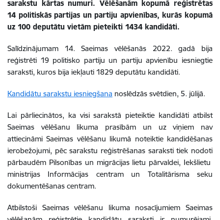
sarakstu kārtas numuri. Vēlēšanām kopumā reģistrētas
14 politiskās partijas un partiju apvienības, kurās kopumā
uz 100 deputātu vietām pieteikti 1434 kandidāti.
Salīdzinājumam 14. Saeimas vēlēšanās 2022. gadā bija
reģistrēti 19 politisko partiju un partiju apvienību iesniegtie
saraksti, kuros bija iekļauti 1829 deputātu kandidāti.
Kandidātu sarakstu iesniegšana
noslēdzās svētdien, 5. jūlijā.
Lai pārliecinātos, ka visi sarakstā pieteiktie kandidāti atbilst
Saeimas vēlēšanu likuma prasībām un uz viņiem nav
attiecināmi Saeimas vēlēšanu likumā noteiktie kandidēšanas
ierobežojumi, pēc sarakstu reģistrēšanas saraksti tiek nodoti
pārbaudēm Pilsonības un migrācijas lietu pārvaldei, Iekšlietu
ministrijas Informācijas centram un Totalitārisma seku
dokumentēšanas centram.
Atbilstoši Saeimas vēlēšanu likuma nosacījumiem Saeimas
vēlēšanām reģistrētie kandidātu saraksti ir numurējami,