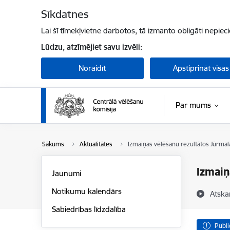
Pāriet uz lapas saturu
Sīkdatnes
Lai šī tīmekļvietne darbotos, tā izmanto obligāti nepiec
Lūdzu, atzīmējiet savu izvēli:
Noraidīt
Apstiprināt visas
Par mums
Sākums
Aktualitātes
Izmaiņas vēlēšanu rezultātos Jūrmal
Izmaiņ
Jaunumi
Notikumu kalendārs
Atska
Sabiedrības līdzdalība
Publi