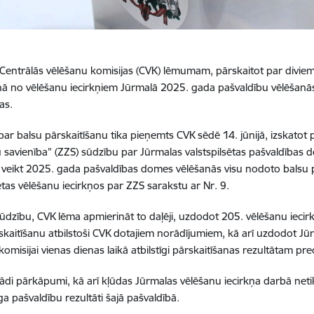
i Centrālās vēlēšanu komisijas (CVK) lēmumam, pārskaitot par divie
enā no vēlēšanu iecirkņiem Jūrmalā 2025. gada pašvaldību vēlēšanās
as.
r balsu pārskaitīšanu tika pieņemts CVK sēdē 14. jūnijā, izskatot p
savienība” (ZZS) sūdzību par Jūrmalas valstspilsētas pašvaldības 
 veikt 2025. gada pašvaldības domes vēlēšanās visu nodoto balsu 
sētas vēlēšanu iecirkņos par ZZS sarakstu ar Nr. 9.
sūdzību, CVK lēma apmierināt to daļēji,
uzdodot 205. vēlēšanu iecirkņ
skaitīšanu atbilstoši CVK dotajiem norādījumiem, kā arī uzdodot Jūr
omisijai vienas dienas laikā atbilstīgi pārskaitīšanas rezultātam pre
ādi pārkāpumi, kā arī kļūdas Jūrmalas vēlēšanu iecirkņa darbā netik
a pašvaldību rezultāti šajā pašvaldībā.