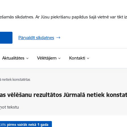
iešamās sīkdatnes. Ar Jūsu piekrišanu papildus šajā vietnē var tikt i
Pārvaldīt sīkdatnes
Aktualitātes
Vēlētājiem
Kontakti
ā netiek konstatētas
as vēlēšanu rezultātos Jūrmalā netiek konsta
ņot tekstu
cēts
pirms vairāk nekā 1 gada