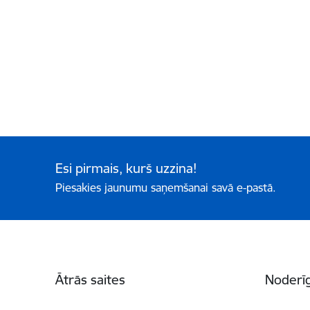
Esi pirmais, kurš uzzina!
Piesakies jaunumu saņemšanai savā e-pastā.
Kājene
Ātrās saites
Noderīg