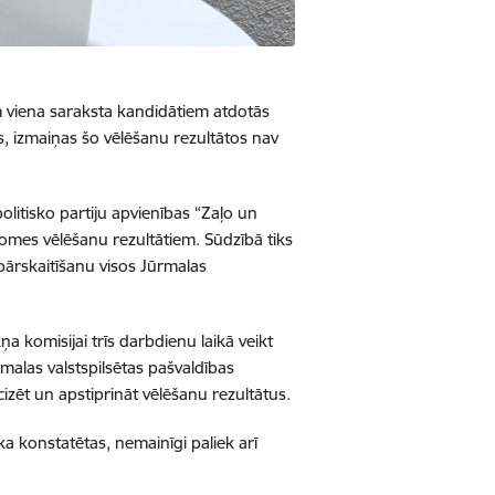
m viena saraksta kandidātiem atdotās
, izmaiņas šo vēlēšanu rezultātos nav
olitisko partiju apvienības “Zaļo un
domes vēlēšanu rezultātiem.
Sūdzībā tiks
pārskaitīšanu visos Jūrmalas
a komisijai trīs darbdienu laikā veikt
malas valstspilsētas pašvaldības
cizēt un apstiprināt vēlēšanu rezultātus.
a konstatētas, nemainīgi paliek arī