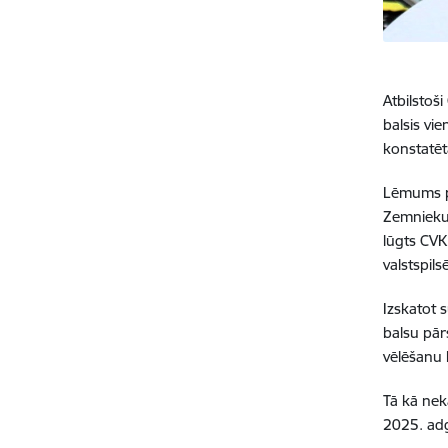
Atbilstoš
balsis vi
konstatēt
Lēmums pa
Zemnieku 
lūgts CVK
valstspil
Izskatot 
balsu pār
vēlēšanu k
Tā kā nek
2025. adg