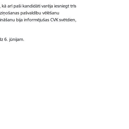
ā arī paši kandidāti varēja iesniegt trīs
aziņošanas pašvaldību vēlēšanu
rināšanu bija informējušas CVK svētdien,
dz 6. jūnijam.