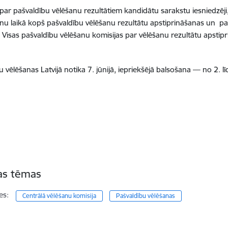
par pašvaldību vēlēšanu rezultātiem kandidātu sarakstu iesniedzēji, k
nu laikā kopš pašvaldību vēlēšanu rezultātu apstiprināšanas un p
. Visas pašvaldību vēlēšanu komisijas par vēlēšanu rezultātu apstip
 vēlēšanas Latvijā notika 7. jūnijā, iepriekšējā balsošana — no 2. lī
tas tēmas
es:
Centrālā vēlēšanu komisija
Pašvaldību vēlēšanas