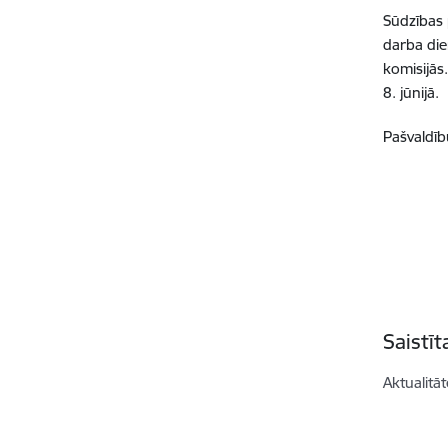
Sūdzības 
darba die
komisijās
8. jūnijā.
Pašvaldību
Saistī
Aktualitāt