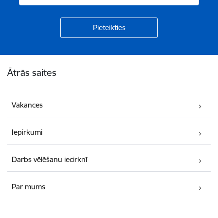
Kājene
Ātrās saites
Vakances
Iepirkumi
Darbs vēlēšanu iecirknī
Par mums