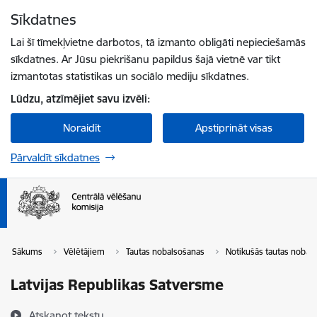
Pāriet uz lapas saturu
Sīkdatnes
Spied
lai meklētu
Enter
Lai šī tīmekļvietne darbotos, tā izmanto obligāti nepieciešamās
sīkdatnes. Ar Jūsu piekrišanu papildus šajā vietnē var tikt
izmantotas statistikas un sociālo mediju sīkdatnes.
Lūdzu, atzīmējiet savu izvēli:
Noraidīt
Apstiprināt visas
Pārvaldīt sīkdatnes
Sākums
Vēlētājiem
Tautas nobalsošanas
Notikušās tautas nobal
Latvijas Republikas Satversme
Atskaņot tekstu