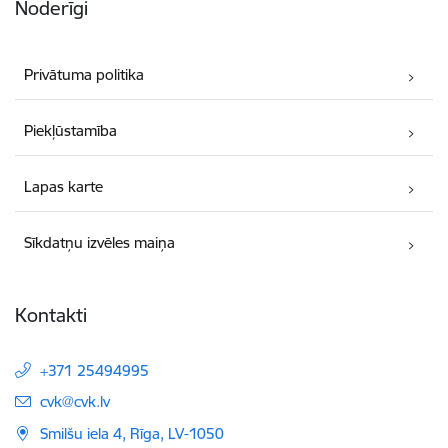
Noderīgi
Privātuma politika
Piekļūstamība
Lapas karte
Sīkdatņu izvēles maiņa
Kontakti
+371 25494995
E-pasts:
cvk@cvk.lv
Smilšu iela 4, Rīga, LV-1050