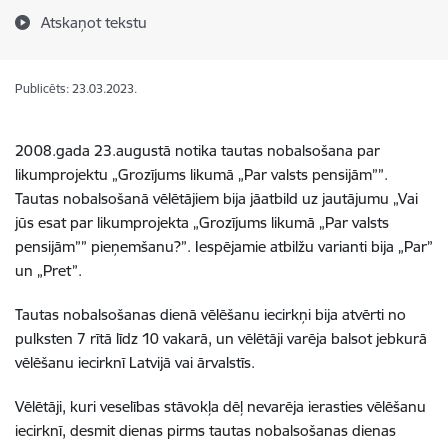
Atskaņot tekstu
Publicēts: 23.03.2023.
2008.gada 23.augustā notika tautas nobalsošana par
likumprojektu „Grozījums likumā „Par valsts pensijām””.
Tautas nobalsošanā vēlētājiem bija jāatbild uz jautājumu „Vai
jūs esat par likumprojekta „Grozījums likumā „Par valsts
pensijām”” pieņemšanu?”. Iespējamie atbilžu varianti bija „Par”
un „Pret”.
Tautas nobalsošanas dienā vēlēšanu iecirkņi bija atvērti no
pulksten 7 rītā līdz 10 vakarā, un vēlētāji varēja balsot jebkurā
vēlēšanu iecirknī Latvijā vai ārvalstīs.
Vēlētāji, kuri veselības stāvokļa dēļ nevarēja ierasties vēlēšanu
iecirknī, desmit dienas pirms tautas nobalsošanas dienas