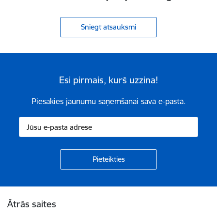
Sniegt atsauksmi
Esi pirmais, kurš uzzina!
Piesakies jaunumu saņemšanai savā e-pastā.
Kājene
Ātrās saites