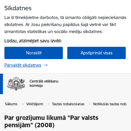
Pāriet uz lapas saturu
Sīkdatnes
Spied
lai meklētu
Enter
Lai šī tīmekļvietne darbotos, tā izmanto obligāti nepieciešamās
sīkdatnes. Ar Jūsu piekrišanu papildus šajā vietnē var tikt
izmantotas statistikas un sociālo mediju sīkdatnes.
Lūdzu, atzīmējiet savu izvēli:
Noraidīt
Apstiprināt visas
Pārvaldīt sīkdatnes
Sākums
Vēlētājiem
Tautas nobalsošanas
Notikušās tautas nobal
Par grozījumu likumā "Par valsts
pensijām" (2008)