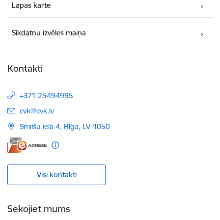
Lapas karte
Sīkdatņu izvēles maiņa
Kontakti
+371 25494995
E-pasts:
cvk@cvk.lv
Smilšu iela 4, Rīga, LV-1050
Visi kontakti
Sekojiet mums