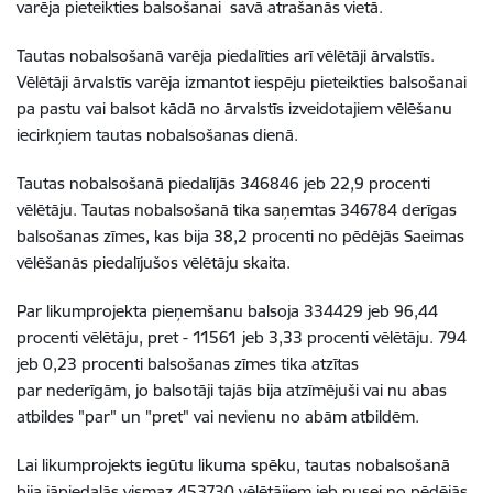
varēja pieteikties balsošanai savā atrašanās vietā.
Tautas nobalsošanā varēja piedalīties arī vēlētāji ārvalstīs.
Vēlētāji ārvalstīs varēja izmantot iespēju pieteikties balsošanai
pa pastu vai balsot kādā no ārvalstīs izveidotajiem vēlēšanu
iecirkņiem tautas nobalsošanas dienā.
Tautas nobalsošanā piedalījās 346846 jeb 22,9 procenti
vēlētāju. Tautas nobalsošanā tika saņemtas 346784 derīgas
balsošanas zīmes, kas bija 38,2 procenti no pēdējās Saeimas
vēlēšanās piedalījušos vēlētāju skaita.
Par likumprojekta pieņemšanu balsoja 334429 jeb 96,44
procenti vēlētāju, pret - 11561 jeb 3,33 procenti vēlētāju. 794
jeb 0,23 procenti balsošanas zīmes tika atzītas
par nederīgām, jo balsotāji tajās bija atzīmējuši vai nu abas
atbildes "par" un "pret" vai nevienu no abām atbildēm.
Lai likumprojekts iegūtu likuma spēku, tautas nobalsošanā
bija jāpiedalās vismaz 453730 vēlētājiem jeb pusei no pēdējās