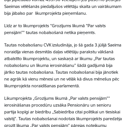
Saeimas vēlēšanās piedalījušos vēlētāju skaita un vairākumam
bija jābalso par likumprojekta pieņemšanu.
Līdz ar to likumprojekts "Grozījums likumā "Par valsts
pensijām"" tautas nobalsošanā netika pieņemts.
Tautas nobalsošanu CVK izsludināja, jo šā gada 3.jūlijā Saeima
noraidīja vienas desmitās daļas vēlētāju parakstu vākšanā
atbalstīto likumprojektu, un saskaņā ar likumu „Par tautas
nobalsošanu un likuma ierosināšanu” šādā gadījumā bija
jārīko tautas nobalsošana. Tautas nobalsošanai bija jānotiek
ne agrāk kā vienu mēnesi un ne vēlāk kā divus mēnešus pēc
likumprojekta noraidīšanas parlamentā.
Likumprojekta „Grozījums likumā „Par valsts pensijām””
ierosināšanas procedūru uzsāka Pensionāru un senioru
partija kopīgi ar biedrību „Sabiedrība citai politikai un tiesiskai
valstij". Tautas nobalsošanai nodotais likumprojekts paredzēja
grozīt likuma „Par valsts pensijām” pārejas noteikumu