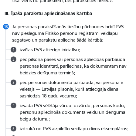
tikai viens no parakstiem, bet parakstīties neliedz.
III. Īpašā parakstu apliecināšanas kārtība
Ja personas parakstīšanās tiesību pārbaudes brīdī PVS
nav pieslēguma Fizisko personu reģistram, veidlapu
sagatavo un parakstu apliecina šādā kārtībā:
izvēlas PVS attiecīgo iniciatīvu;
pēc pilsoņa pases vai personas apliecības pārbauda
personas identitāti, pārliecinās, ka dokumentam nav
beidzies derīguma termiņš;
pēc personas dokumenta pārbauda, vai persona ir
vēlētājs — Latvijas pilsonis, kurš attiecīgajā dienā
sasniedzis 18 gadu vecumu;
ievada PVS vēlētāja vārdu, uzvārdu, personas kodu,
personu apliecinošā dokumenta veidu un derīguma
beigu datumu;
izdrukā no PVS aizpildīto veidlapu divos eksemplāros;