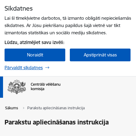
Pāriet uz lapas saturu
Sīkdatnes
Spied
lai meklētu
Enter
Lai šī tīmekļvietne darbotos, tā izmanto obligāti nepieciešamās
sīkdatnes. Ar Jūsu piekrišanu papildus šajā vietnē var tikt
izmantotas statistikas un sociālo mediju sīkdatnes.
Lūdzu, atzīmējiet savu izvēli:
Noraidīt
Apstiprināt visas
Pārvaldīt sīkdatnes
Sākums
Parakstu apliecināšanas instrukcija
Parakstu apliecināšanas instrukcija