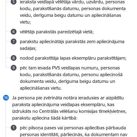
ieraksta veidlapā vēlētāja vārdu, uzvārdu, personas
kodu, parakstīšanās datumu, personas dokumenta
veidu, derīguma beigu datumu un apliecināšanas
vietu;
vēlētājs parakstās paredzētajā vietā;
parakstu apliecinātājs parakstās zem apliecinājuma
sadaļas;
nodod parakstītāja lapas eksemplāru parakstītājam;
pēc tam ievada PVS veidlapas numuru, personas
kodu, parakstīšanās datumu, personu apliecinošā
dokumenta veidu, derīguma beigu datumu un
apliecināšanas vietu.
Ja persona pie zvērināta notāra ieradusies ar aizpildītu
paraksta apliecinājuma veidlapas eksemplāru, kas
izdrukāts no Centrālās vēlēšanu komisijas tīmekļvietnes,
parakstu apliecina šādā kārtībā:
pēc pilsoņa pases vai personas apliecības pārbauda
personas identitāti, pārliecinās, ka dokumentam nav