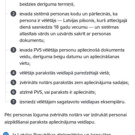
beidzies derīguma termiņš;
ievada sistēmā personas kodu un pārliecinās, ka
persona ir vēlētājs — Latvijas pilsonis, kurš attiecīgajā
dienā sasniedzis 18 gadu vecumu — un sistēmas
atlasītais vārds un uzvārds sakrīt ar personas
dokumentu;
ievada PVS vēlētāja personu apliecinošā dokumenta
veidu, derīguma beigu datumu un apliecināšanas
vietu;
vēlētājs parakstās veidlapā paredzētajā vietā;
zvērināts notārs parakstās zem apliecinājuma sadaļas;
atzīmē PVS, vai paraksts ir apliecināts;
izsniedz vēlētājam sagatavoto veidlapas eksemplāru.
Pēc personas lūguma zvērināts notārs var izdrukāt personai
aizpildīšanai paraksta apliecinājuma veidlapu.
Ja Latvijas Republikas diplomātisko un konsulāro