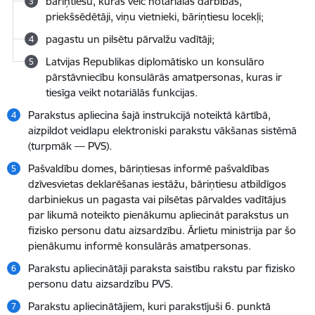
bāriņtiesu, kuras veic notariālas darbības,
priekšsēdētāji, viņu vietnieki, bāriņtiesu locekļi;
pagastu un pilsētu pārvalžu vadītāji;
Latvijas Republikas diplomātisko un konsulāro
pārstāvniecību konsulārās amatpersonas, kuras ir
tiesīga veikt notariālās funkcijas.
Parakstus apliecina šajā instrukcijā noteiktā kārtībā,
aizpildot veidlapu elektroniski parakstu vākšanas sistēmā
(turpmāk — PVS).
Pašvaldību domes, bāriņtiesas informē pašvaldības
dzīvesvietas deklarēšanas iestāžu, bāriņtiesu atbildīgos
darbiniekus un pagasta vai pilsētas pārvaldes vadītājus
par likumā noteikto pienākumu apliecināt parakstus un
fizisko personu datu aizsardzību. Ārlietu ministrija par šo
pienākumu informē konsulārās amatpersonas.
Parakstu apliecinātāji paraksta saistību rakstu par fizisko
personu datu aizsardzību PVS.
Parakstu apliecinātājiem, kuri parakstījuši 6. punktā