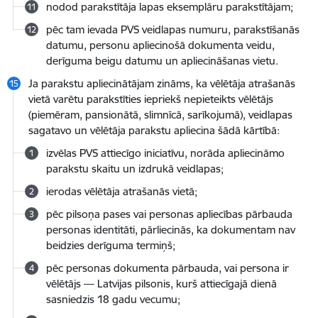
nodod parakstītāja lapas eksemplāru parakstītājam;
pēc tam ievada PVS veidlapas numuru, parakstīšanās
datumu, personu apliecinošā dokumenta veidu,
derīguma beigu datumu un apliecināšanas vietu.
Ja parakstu apliecinātājam zināms, ka vēlētāja atrašanās
vietā varētu parakstīties iepriekš nepieteikts vēlētājs
(piemēram, pansionātā, slimnīcā, sarīkojumā), veidlapas
sagatavo un vēlētāja parakstu apliecina šādā kārtībā:
izvēlas PVS attiecīgo iniciatīvu, norāda apliecināmo
parakstu skaitu un izdrukā veidlapas;
ierodas vēlētāja atrašanās vietā;
pēc pilsoņa pases vai personas apliecības pārbauda
personas identitāti, pārliecinās, ka dokumentam nav
beidzies derīguma termiņš;
pēc personas dokumenta pārbauda, vai persona ir
vēlētājs — Latvijas pilsonis, kurš attiecīgajā dienā
sasniedzis 18 gadu vecumu;