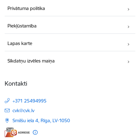
Privātuma politika
Piekļūstamība
Lapas karte
Sīkdatņu izvēles maiņa
Kontakti
+371 25494995
E-pasts:
cvk@cvk.lv
Smilšu iela 4, Rīga, LV-1050