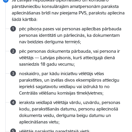
pārstāvniecību konsulārajām amatpersonām paraksta
apliecināšanas brīdī nav pieejama PVS, parakstu apliecina
šādā kārtībā:
pēc pilsoņa pases vai personas apliecības pārbauda
personas identitāti un pārliecinās, ka dokumentam
nav beidzies derīguma termiņš;
pēc personas dokumenta pārbauda, vai persona ir
vēlētājs — Latvijas pilsonis, kurš attiecīgajā dienā
sasniedzis 18 gadu vecumu;
noskaidro, par kādu iniciatīvu vēlētājs vēlas
parakstīties, un izvēlas divos eksemplāros attiecīgu
iepriekš sagatavotu veidlapu vai izdrukā to no
Centrālās vēlēšanu komisijas tīmekļvietnes;
ieraksta veidlapā vēlētāja vārdu, uzvārdu, personas
kodu, parakstīšanās datumu, personu apliecinošā
dokumenta veidu, derīguma beigu datumu un
apliecināšanas vietu;
vēlētājs parakstās paredzētajā vietā;