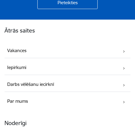
Kājene
Ātrās saites
Vakances
Iepirkumi
Darbs vēlēšanu iecirknī
Par mums
Noderīgi