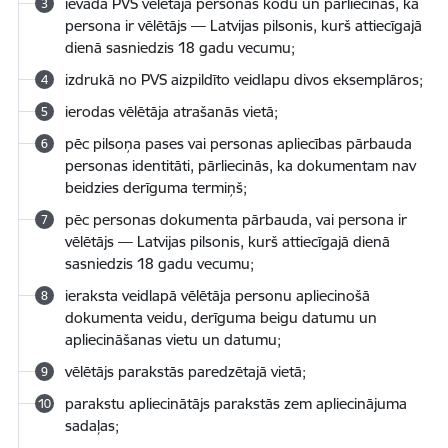
ievada PVS vēlētāja personas kodu un pārliecinās, ka
persona ir vēlētājs — Latvijas pilsonis, kurš attiecīgajā
dienā sasniedzis 18 gadu vecumu;
izdrukā no PVS aizpildīto veidlapu divos eksemplāros;
ierodas vēlētāja atrašanās vietā;
pēc pilsoņa pases vai personas apliecības pārbauda
personas identitāti, pārliecinās, ka dokumentam nav
beidzies derīguma termiņš;
pēc personas dokumenta pārbauda, vai persona ir
vēlētājs — Latvijas pilsonis, kurš attiecīgajā dienā
sasniedzis 18 gadu vecumu;
ieraksta veidlapā vēlētāja personu apliecinošā
dokumenta veidu, derīguma beigu datumu un
apliecināšanas vietu un datumu;
vēlētājs parakstās paredzētajā vietā;
parakstu apliecinātājs parakstās zem apliecinājuma
sadaļas;