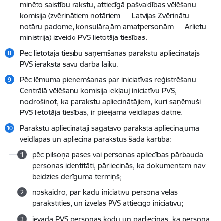
minēto saistību rakstu, attiecīgā pašvaldības vēlēšanu
komisija (zvērinātiem notāriem — Latvijas Zvērinātu
notāru padome, konsulārajām amatpersonām — Ārlietu
ministrija) izveido PVS lietotāja tiesības.
Pēc lietotāja tiesību saņemšanas parakstu apliecinātājs
PVS ieraksta savu darba laiku.
Pēc lēmuma pieņemšanas par iniciatīvas reģistrēšanu
Centrālā vēlēšanu komisija iekļauj iniciatīvu PVS,
nodrošinot, ka parakstu apliecinātājiem, kuri saņēmuši
PVS lietotāja tiesības, ir pieejama veidlapas datne.
Parakstu apliecinātāji sagatavo paraksta apliecinājuma
veidlapas un apliecina parakstus šādā kārtībā:
pēc pilsoņa pases vai personas apliecības pārbauda
personas identitāti, pārliecinās, ka dokumentam nav
beidzies derīguma termiņš;
noskaidro, par kādu iniciatīvu persona vēlas
parakstīties, un izvēlas PVS attiecīgo iniciatīvu;
ievada PVS personas kodu un pārliecinās, ka persona