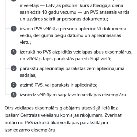
ir vēlētājs — Latvijas pilsonis, kurš attiecīgajā dienā
sasniedzis 18 gadu vecumu — un PVS atlasītais vārds
un uzvārds sakrīt ar personas dokumentu;
ievada PVS vēlētāja personu apliecinošā dokumenta
veidu, derīguma beigu datumu un apliecināšanas
vietu;
izdrukā no PVS aizpildītās veidlapas abus eksemplārus,
un vēlētājs tajos parakstās paredzētajā vietā;
parakstu apliecinātājs parakstās zem apliecinājuma
sadaļas;
atzīmē PVS, vai paraksts ir apliecināts;
izsniedz vēlētājam sagatavoto veidlapas eksemplāru.
Otrs veidlapas eksemplārs glabājams atsevišķā lietā līdz
īpašam Centrālās vēlēšanu komisijas rīkojumam. Zvērināti
notāri no PVS izdrukā tikai veidlapas parakstītājam
izsniedzamo eksemplāru.