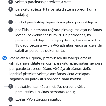
vēlētājs parakstās paredzētajā vietā;
parakstu apliecinātājs parakstās zem apliecinājuma
sadaļas;
nodod parakstītāja lapas eksemplāru parakstītājam;
pēc Fizisko personu reģistra pieslēguma atjaunošanas
ievada PVS veidlapas numuru un pārliecinās, ka
persona ir vēlētājs — Latvijas pilsonis, kurš sasniedzis
18 gadu vecumu — un PVS atlasītais vārds un uzvārds
sakrīt ar personas dokumentu.
Pēc vēlētāja lūguma, ja tam ir sevišķi svarīgs iemesls
(slimība, invaliditāte vai cits), parakstu apliecinātājs vienojas
par paraksta apliecināšanu vēlētāja atrašanās vietā.
Iepriekš pieteikta vēlētāja atrašanās vietā veidlapas
sagatavo un parakstus apliecina šādā kārtībā:
noskaidro, par kādu iniciatīvu persona vēlas
parakstīties, un viņas personas kodu;
izvēlas PVS attiecīgo iniciatīvu;