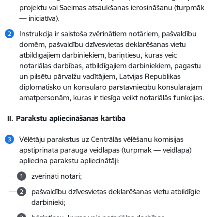
projektu vai Saeimas atsaukšanas ierosināšanu (turpmāk
— iniciatīva).
Instrukcija ir saistoša zvērinātiem notāriem, pašvaldību
domēm, pašvaldību dzīvesvietas deklarēšanas vietu
atbildīgajiem darbiniekiem, bāriņtiesu, kuras veic
notariālas darbības, atbildīgajiem darbiniekiem, pagastu
un pilsētu pārvalžu vadītājiem, Latvijas Republikas
diplomātisko un konsulāro pārstāvniecību konsulārajām
amatpersonām, kuras ir tiesīga veikt notariālās funkcijas.
II. Parakstu apliecināšanas kārtība
Vēlētāju parakstus uz Centrālās vēlēšanu komisijas
apstiprināta parauga veidlapas (turpmāk — veidlapa)
apliecina parakstu apliecinātāji:
zvērināti notāri;
pašvaldību dzīvesvietas deklarēšanas vietu atbildīgie
darbinieki;