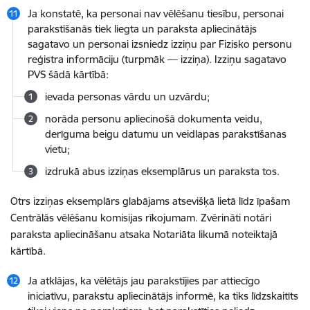
Ja konstatē, ka personai nav vēlēšanu tiesību, personai
parakstīšanās tiek liegta un paraksta apliecinātājs
sagatavo un personai izsniedz izziņu par Fizisko personu
reģistra informāciju (turpmāk — izziņa). Izziņu sagatavo
PVS šādā kārtībā:
ievada personas vārdu un uzvārdu;
norāda personu apliecinošā dokumenta veidu,
derīguma beigu datumu un veidlapas parakstīšanas
vietu;
izdrukā abus izziņas eksemplārus un paraksta tos.
Otrs izziņas eksemplārs glabājams atsevišķā lietā līdz īpašam
Centrālās vēlēšanu komisijas rīkojumam. Zvērināti notāri
paraksta apliecināšanu atsaka Notariāta likumā noteiktajā
kārtībā.
Ja atklājas, ka vēlētājs jau parakstījies par attiecīgo
iniciatīvu, parakstu apliecinātājs informē, ka tiks līdzskaitīts