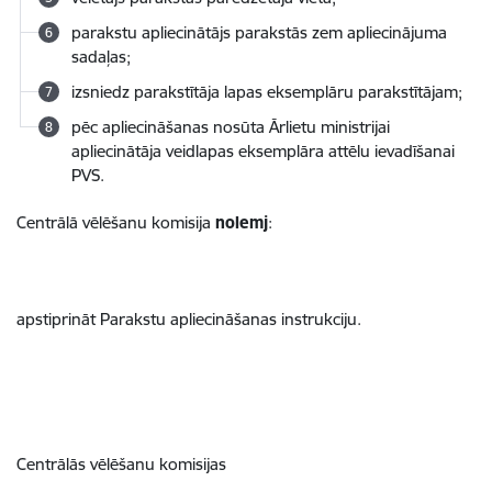
parakstu apliecinātājs parakstās zem apliecinājuma
sadaļas;
izsniedz parakstītāja lapas eksemplāru parakstītājam;
pēc apliecināšanas nosūta Ārlietu ministrijai
apliecinātāja veidlapas eksemplāra attēlu ievadīšanai
PVS.
Centrālā vēlēšanu komisija
nolemj
:
apstiprināt Parakstu apliecināšanas instrukciju.
Centrālās vēlēšanu komisijas