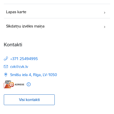
Lapas karte
Sīkdatņu izvēles maiņa
Kontakti
+371 25494995
E-pasts:
cvk@cvk.lv
Smilšu iela 4, Rīga, LV-1050
Visi kontakti