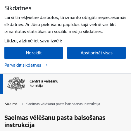
Pāriet uz lapas saturu
Sīkdatnes
Spied
lai meklētu
Enter
Lai šī tīmekļvietne darbotos, tā izmanto obligāti nepieciešamās
sīkdatnes. Ar Jūsu piekrišanu papildus šajā vietnē var tikt
izmantotas statistikas un sociālo mediju sīkdatnes.
Lūdzu, atzīmējiet savu izvēli:
Noraidīt
Apstiprināt visas
Pārvaldīt sīkdatnes
Sākums
Saeimas vēlēšanu pasta balsošanas instrukcija
Saeimas vēlēšanu pasta balsošanas
instrukcija