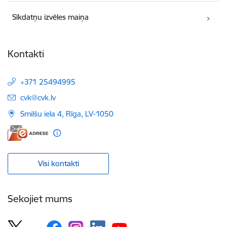
Sīkdatņu izvēles maiņa
Kontakti
+371 25494995
E-pasts:
cvk@cvk.lv
Smilšu iela 4, Rīga, LV-1050
Visi kontakti
Sekojiet mums