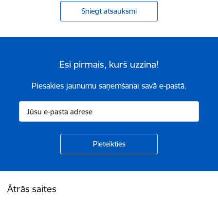
Sniegt atsauksmi
Esi pirmais, kurš uzzina!
Piesakies jaunumu saņemšanai savā e-pastā.
Kājene
Ātrās saites