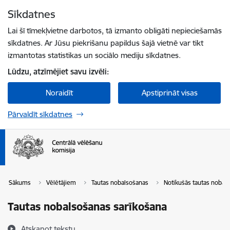
Pāriet uz lapas saturu
Sīkdatnes
Spied
lai meklētu
Enter
Lai šī tīmekļvietne darbotos, tā izmanto obligāti nepieciešamās
sīkdatnes. Ar Jūsu piekrišanu papildus šajā vietnē var tikt
izmantotas statistikas un sociālo mediju sīkdatnes.
Lūdzu, atzīmējiet savu izvēli:
Noraidīt
Apstiprināt visas
Pārvaldīt sīkdatnes
Sākums
Vēlētājiem
Tautas nobalsošanas
Notikušās tautas nobal
Tautas nobalsošanas sarīkošana
Atskaņot tekstu