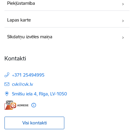
Piekļūstamība
Lapas karte
Sīkdatņu izvēles maiņa
Kontakti
+371 25494995
E-pasts:
cvk@cvk.lv
Smilšu iela 4, Rīga, LV-1050
Visi kontakti