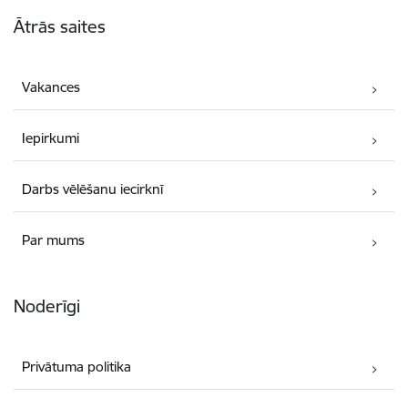
Kājene
Ātrās saites
Vakances
Iepirkumi
Darbs vēlēšanu iecirknī
Par mums
Noderīgi
Privātuma politika