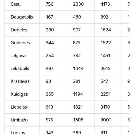
Cēsu
756
2330
4173
75
Daugavpils
167
480
892
16
Dobeles
280
907
1624
28
Gulbenes
344
875
1522
34
Jelgavas
254
782
1451
25
Jēkabpils
497
1444
2615
49
Krāslavas
93
281
547
94
Kuldīgas
365
1194
2251
36
Liepājas
613
1821
3170
61
Limbažu
575
1606
3001
57
Ludzas
143
389
811
14