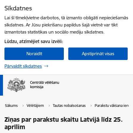
Pāriet uz lapas saturu
Sīkdatnes
Spied
lai meklētu
Enter
Lai šī tīmekļvietne darbotos, tā izmanto obligāti nepieciešamās
sīkdatnes. Ar Jūsu piekrišanu papildus šajā vietnē var tikt
izmantotas statistikas un sociālo mediju sīkdatnes.
Lūdzu, atzīmējiet savu izvēli:
Noraidīt
Apstiprināt visas
Pārvaldīt sīkdatnes
Sākums
Vēlētājiem
Tautas nobalsošanas
Parakstu vākšana ieros
Ziņas par parakstu skaitu Latvijā līdz 25.
aprīlim