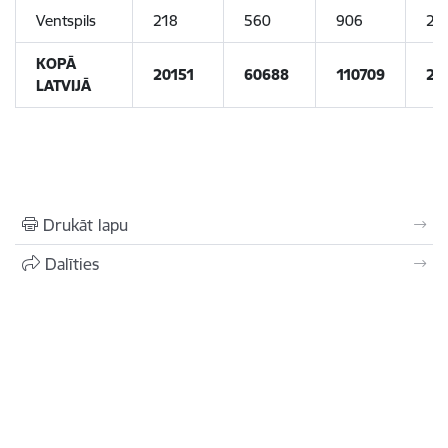
Ventspils
218
560
906
21
KOPĀ
20151
60688
110709
20
LATVIJĀ
Drukāt lapu
Dalīties