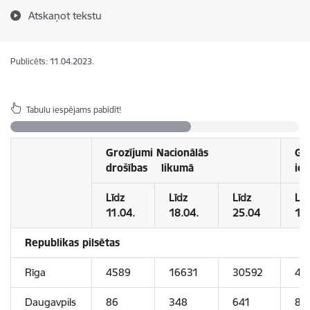
Atskaņot tekstu
Publicēts: 11.04.2023.
Tabulu iespējams pabīdīt!
Grozījumi Nacionālās
Gr
drošības likumā
ies
Līdz
Līdz
Līdz
Līd
11.04.
18.04.
25.04
11
Republikas pilsētas
Rīga
4589
16631
30592
45
Daugavpils
86
348
641
86