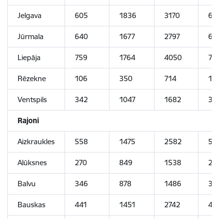
Jelgava
605
1836
3170
60
Jūrmala
640
1677
2797
64
Liepāja
759
1764
4050
75
Rēzekne
106
350
714
10
Ventspils
342
1047
1682
34
Rajoni
Aizkraukles
558
1475
2582
56
Alūksnes
270
849
1538
27
Balvu
346
878
1486
34
Bauskas
441
1451
2742
44