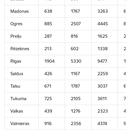
Madonas
638
1767
3263
63
Ogres
885
2507
4445
88
Preiļu
287
816
1625
28
Rēzeknes
213
602
1338
21
Rīgas
1904
5330
9477
19
Saldus
426
1167
2259
43
Talsu
671
1787
3037
67
Tukuma
725
2105
3611
72
Valkas
439
1276
2323
43
Valmieras
916
2356
4374
91