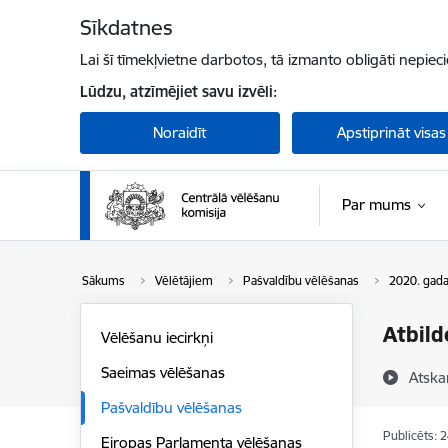
Pāriet uz lapas saturu
Sīkdatnes
Lai šī tīmekļvietne darbotos, tā izmanto obligāti nepiec
Lūdzu, atzīmējiet savu izvēli:
Noraidīt
Apstiprināt visas
Par mums
Sākums
Vēlētājiem
Pašvaldību vēlēšanas
2020. gada
Atbild
Vēlēšanu iecirkņi
Saeimas vēlēšanas
Atska
Pašvaldību vēlēšanas
Publicēts: 
Eiropas Parlamenta vēlēšanas