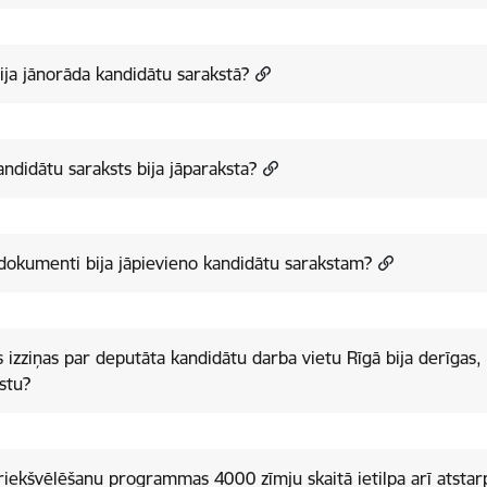
ija jānorāda kandidātu sarakstā?
andidātu saraksts bija jāparaksta?
dokumenti bija jāpievieno kandidātu sarakstam?
 izziņas par deputāta kandidātu darba vietu Rīgā bija derīgas,
stu?
riekšvēlēšanu programmas 4000 zīmju skaitā ietilpa arī atstar