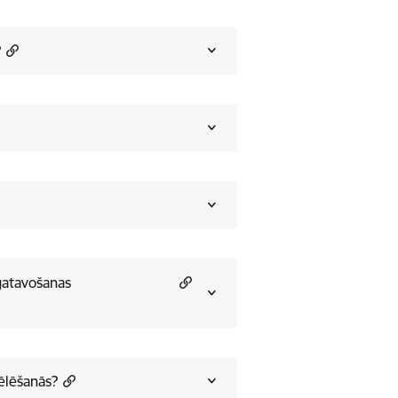
?
gatavošanas
ēlēšanās?