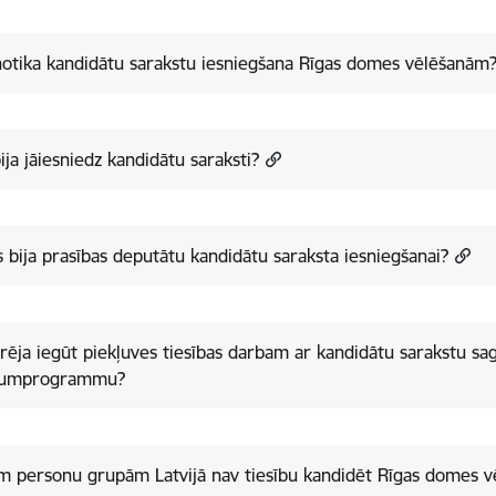
otika kandidātu sarakstu iesniegšana Rīgas domes vēlēšanām
ija jāiesniedz kandidātu saraksti?
 bija prasības deputātu kandidātu saraksta iesniegšanai?
rēja iegūt piekļuves tiesības darbam ar kandidātu sarakstu sa
ojumprogrammu?
 personu grupām Latvijā nav tiesību kandidēt Rīgas domes v