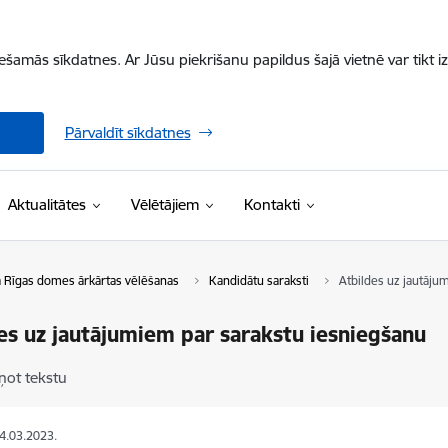
iešamās sīkdatnes. Ar Jūsu piekrišanu papildus šajā vietnē var tikt i
Pārvaldīt sīkdatnes
Aktualitātes
Vēlētājiem
Kontakti
 Rīgas domes ārkārtas vēlēšanas
Kandidātu saraksti
Atbildes uz jautāju
es uz jautājumiem par sarakstu iesniegšanu
ņot tekstu
24.03.2023.