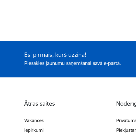
Esi pirmais, kurš uzzina!
Piesakies jaunumu saņemšanai savā e-pastā.
Kājene
Ātrās saites
Noderīg
Vakances
Privātuma
Iepirkumi
Piekļūsta