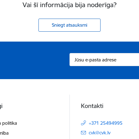
Vai šī informācija bija noderīga?
Sniegt atsauksmi
i
Kontakti
 politika
+371 25494995
E-pasts:
cvk@cvk.lv
mība