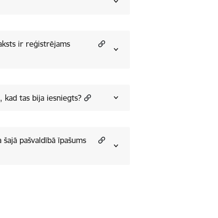
ksts ir reģistrējams
 kad tas bija iesniegts?
a šajā pašvaldībā īpašums