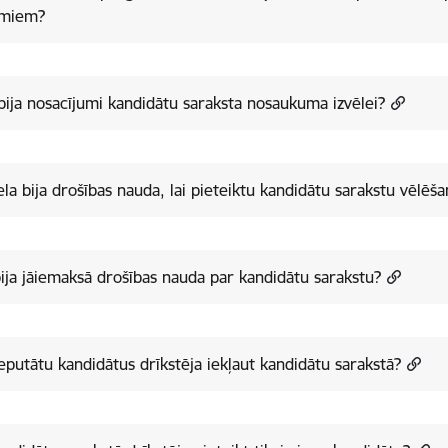
umiem?
bija nosacījumi kandidātu saraksta nosaukuma izvēlei?
iela bija drošības nauda, lai pieteiktu kandidātu sarakstu vēlēš
ija jāiemaksā drošības nauda par kandidātu sarakstu?
eputātu kandidātus drīkstēja iekļaut kandidātu sarakstā?