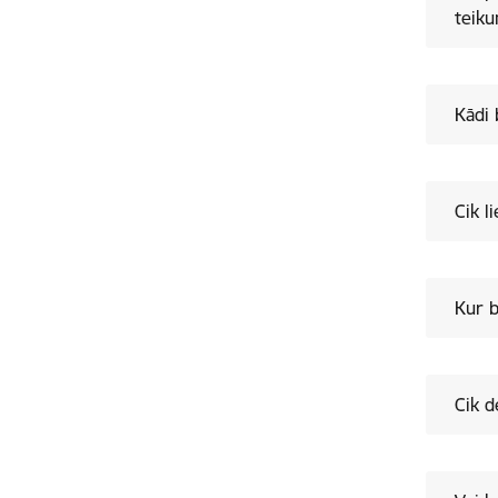
teik
Kādi 
Cik l
Kur b
Cik d