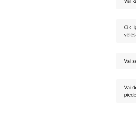
Vai k
Cik i
vēlē
Vai s
Vai d
piede