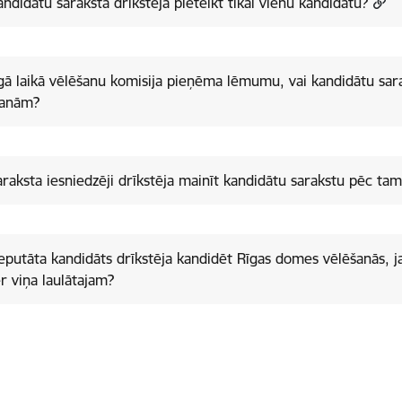
andidātu sarakstā drīkstēja pieteikt tikai vienu kandidātu?
lgā laikā vēlēšanu komisija pieņēma lēmumu, vai kandidātu sara
šanām?
araksta iesniedzēji drīkstēja mainīt kandidātu sarakstu pēc tam,
eputāta kandidāts drīkstēja kandidēt Rīgas domes vēlēšanās, j
r viņa laulātajam?