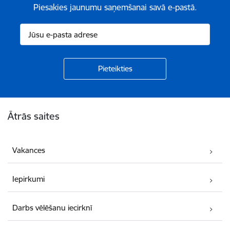
Piesakies jaunumu saņemšanai savā e-pastā.
Kājene
Ātrās saites
Vakances
Iepirkumi
Darbs vēlēšanu iecirknī