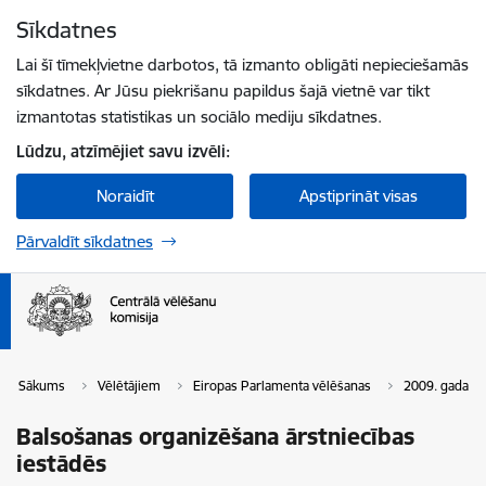
Pāriet uz lapas saturu
Sīkdatnes
Spied
lai meklētu
Enter
Lai šī tīmekļvietne darbotos, tā izmanto obligāti nepieciešamās
sīkdatnes. Ar Jūsu piekrišanu papildus šajā vietnē var tikt
izmantotas statistikas un sociālo mediju sīkdatnes.
Lūdzu, atzīmējiet savu izvēli:
Noraidīt
Apstiprināt visas
Pārvaldīt sīkdatnes
Sākums
Vēlētājiem
Eiropas Parlamenta vēlēšanas
2009. gada v
Balsošanas organizēšana ārstniecības
iestādēs