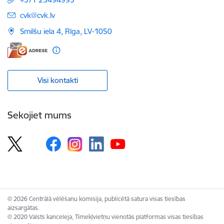
E-pasts:
cvk@cvk.lv
Smilšu iela 4, Rīga, LV-1050
Visi kontakti
Sekojiet mums
© 2026 Centrālā vēlēšanu komisija, publicētā satura visas tiesības
aizsargātas.
© 2020 Valsts kanceleja, Tīmekļvietņu vienotās platformas visas tiesības