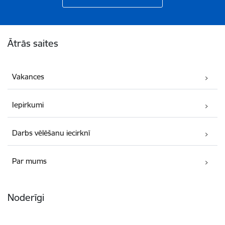
Kājene
Ātrās saites
Vakances
Iepirkumi
Darbs vēlēšanu iecirknī
Par mums
Noderīgi