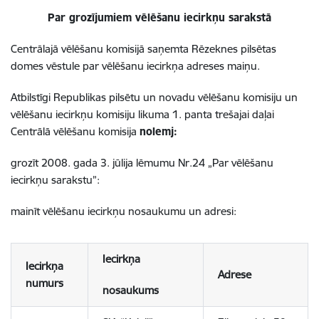
Par grozījumiem vēlēšanu iecirkņu sarakstā
Centrālajā vēlēšanu komisijā saņemta Rēzeknes pilsētas
domes vēstule par vēlēšanu iecirkņa adreses maiņu.
Atbilstīgi Republikas pilsētu un novadu vēlēšanu komisiju un
vēlēšanu iecirkņu komisiju likuma 1. panta trešajai daļai
Centrālā vēlēšanu komisija
nolemj:
grozīt 2008. gada 3. jūlija lēmumu Nr.24 „Par vēlēšanu
iecirkņu sarakstu”:
mainīt vēlēšanu iecirkņu nosaukumu un adresi:
Iecirkņa
Iecirkņa
Adrese
numurs
nosaukums