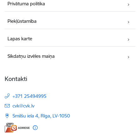
Privātuma politika
Piekļūstamība
Lapas karte
Sīkdatņu izvēles maiņa
Kontakti
+371 25494995
E-pasts:
cvk@cvk.lv
Smilšu iela 4, Rīga, LV-1050