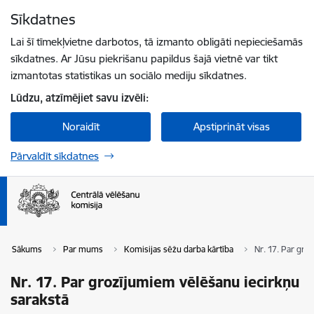
Pāriet uz lapas saturu
Sīkdatnes
Spied
lai meklētu
Enter
Lai šī tīmekļvietne darbotos, tā izmanto obligāti nepieciešamās
sīkdatnes. Ar Jūsu piekrišanu papildus šajā vietnē var tikt
izmantotas statistikas un sociālo mediju sīkdatnes.
Lūdzu, atzīmējiet savu izvēli:
Noraidīt
Apstiprināt visas
Pārvaldīt sīkdatnes
Sākums
Par mums
Komisijas sēžu darba kārtība
Nr. 17. Par gro
Nr. 17. Par grozījumiem vēlēšanu iecirkņu
sarakstā