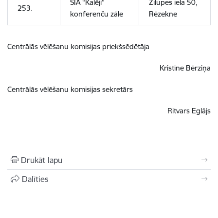
SIA “Kalēji”
Zilupes iela 50,
253.
konferenču zāle
Rēzekne
Centrālās vēlēšanu komisijas priekšsēdētāja
Kristīne Bērziņa
Centrālās vēlēšanu komisijas sekretārs
Ritvars Eglājs
Drukāt lapu
Dalīties