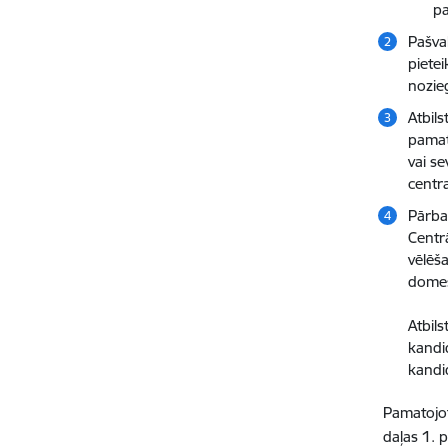
pa
Pašva
piete
nozie
Atbil
pamato
vai s
centra
Pārba
Centrā
vēlēš
domes
Atbil
kandid
kandi
Pamatojot
daļas 1. 