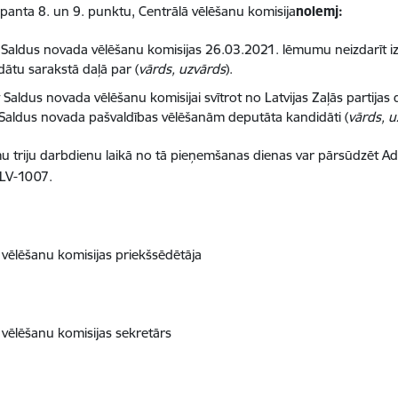
 panta 8. un 9. punktu, Centrālā vēlēšanu komisija
nolemj:
t Saldus novada vēlēšanu komisijas 26.03.2021. lēmumu neizdarīt iz
dātu sarakstā daļā par (
vārds, uzvārds
).
 Saldus novada vēlēšanu komisijai svītrot no Latvijas Zaļās partija
Saldus novada pašvaldības vēlēšanām deputāta kandidāti (
vārds, 
 triju darbdienu laikā no tā pieņemšanas dienas var pārsūdzēt Admi
 LV-1007.
 vēlēšanu komisijas priekšsēdētāja
 vēlēšanu komisijas sekretārs