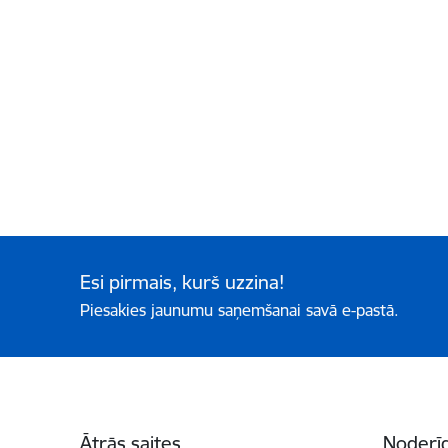
Esi pirmais, kurš uzzina!
Piesakies jaunumu saņemšanai savā e-pastā.
Kājene
Ātrās saites
Noderīg