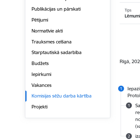
Publikācijas un pārskati
Tips
Lēmum
Pētijumi
Normatīvie akti
Trauksmes celšana
Starptautiskā sadarbība
Rīgā,
2021
Budžets
Iepirkumi
Vakances
Iepaz
Proto
Komisijas sēžu darba kārtība
Sa
Projekti
re
no
(
v
iz