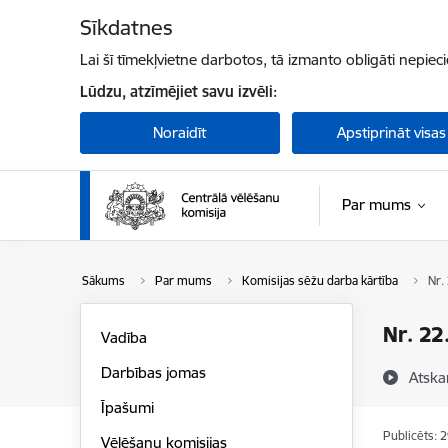
Pāriet uz lapas saturu
Sīkdatnes
Lai šī tīmekļvietne darbotos, tā izmanto obligāti nepiec
Lūdzu, atzīmējiet savu izvēli:
Noraidīt
Apstiprināt visas
Par mums
Sākums
Par mums
Komisijas sēžu darba kārtība
Nr.
Nr. 22
Vadība
Darbības jomas
Atska
Īpašumi
Publicēts: 
Vēlēšanu komisijas