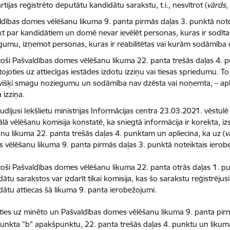
rtijas reģistrēto deputātu kandidātu sarakstu, t.i., nesvītrot (
vārds,
ldības domes vēlēšanu likuma 9. panta pirmās daļas 3. punktā not
ikt par kandidātiem un domē nevar ievēlēt personas, kuras ir sodīt
gumu, izņemot personas, kuras ir reabilitētas vai kurām sodāmība 
stoši Pašvaldības domes vēlēšanu likuma 22. panta trešās daļas 4. 
joties uz attiecīgas iestādes izdotu izziņu vai tiesas spriedumu. To
evišķi smagu noziegumu un sodāmība nav dzēsta vai noņemta, – apliec
 izziņa.
udījusi Iekšlietu ministrijas Informācijas centra 23.03.2021. vēstul
lā vēlēšanu komisija konstatē, ka sniegtā informācija ir korekta, i
anu likuma 22. panta trešās daļas 4. punktam un apliecina, ka uz (
v
 vēlēšanu likuma 9. panta pirmās daļas 3. punktā noteiktais ierob
stoši Pašvaldības domes vēlēšanu likuma 22. panta otrās daļas 1.
ātu sarakstos var izdarīt tikai komisija, kas šo sarakstu reģistrējusi,
dātu attiecas šā likuma 9. panta ierobežojumi.
ies uz minēto un Pašvaldības domes vēlēšanu likuma 9. panta pirm
punkta "b" apakšpunktu, 22. panta trešās daļas 4. punktu un likuma