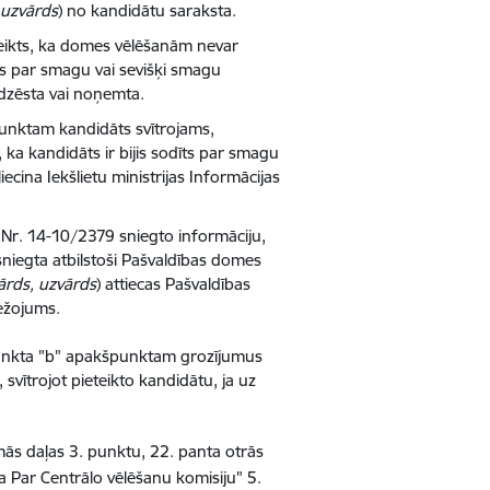
 uzvārds
) no kandidātu saraksta.
eikts, ka domes vēlēšanām nevar
as par smagu vai sevišķi smagu
dzēsta vai noņemta.
punktam kandidāts svītrojams,
, ka kandidāts ir bijis sodīts par smagu
ina Iekšlietu ministrijas Informācijas
ē Nr. 14-10/2379 sniegto informāciju,
zsniegta atbilstoši Pašvaldības domes
ārds, uzvārds
) attiecas Pašvaldības
ežojums.
 punkta "b" apakšpunktam grozījumus
 svītrojot pieteikto kandidātu, ja uz
ās daļas 3. punktu, 22. panta otrās
 Par Centrālo vēlēšanu komisiju" 5.