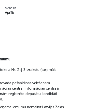
Mēnesis
Aprīlis
lēmumu
okola Nr. 2 § 3 izrakstu (turpmāk –
 novada pašvaldības vēlēšanām
ācijas centra. Informācijas centrs ir
šanām reģistrēto deputātu kandidāti
ta;
pieņēma lēmumu nemainīt Latvijas Zaļās