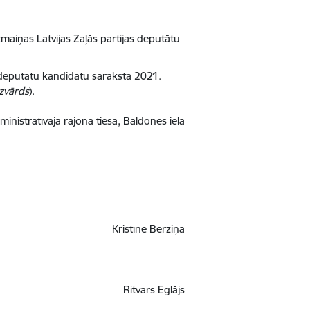
maiņas Latvijas Zaļās partijas deputātu
s deputātu kandidātu saraksta 2021.
uzvārds
).
nistratīvajā rajona tiesā, Baldones ielā
Kristīne Bērziņa
Ritvars Eglājs