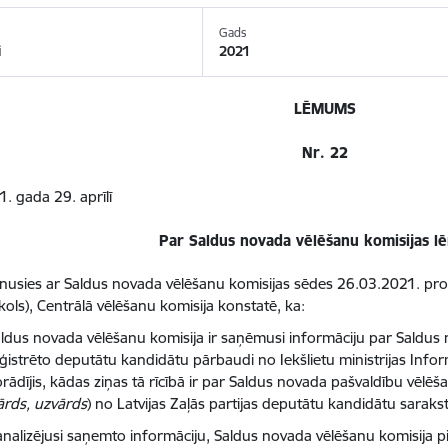
Gads
i
2021
LĒMUMS
Nr. 22
. gada 29. aprīlī
Par Saldus novada vēlēšanu komisijas 
inusies ar Saldus novada vēlēšanu komisijas sēdes 26.03.2021. prot
kols), Centrālā vēlēšanu komisija konstatē, ka:
ldus novada vēlēšanu komisija ir saņēmusi informāciju par Saldus
ģistrēto deputātu kandidātu pārbaudi no Iekšlietu ministrijas Inform
rādījis, kādas ziņas tā rīcībā ir par Saldus novada pašvaldību vēlē
ārds, uzvārds
) no Latvijas Zaļās partijas deputātu kandidātu saraks
analizējusi saņemto informāciju, Saldus novada vēlēšanu komisija 