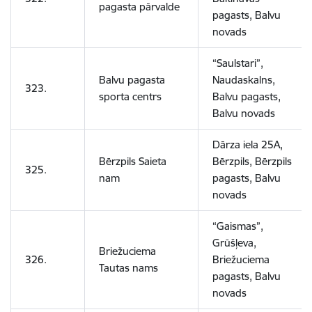
pagasta pārvalde
pagasts, Balvu
novads
“Saulstari”,
Balvu pagasta
Naudaskalns,
323.
sporta centrs
Balvu pagasts,
Balvu novads
Dārza iela 25A,
Bērzpils Saieta
Bērzpils, Bērzpils
325.
nam
pagasts, Balvu
novads
“Gaismas”,
Grūšļeva,
Briežuciema
326.
Briežuciema
Tautas nams
pagasts, Balvu
novads