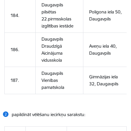
Daugavpils
pilsētas
Poligona iela 50,
184.
22.pirmsskolas
Daugavpils
izglītības iestāde
Daugavpils
Draudzīgā
Aveņu iela 40,
186.
Aicinājuma
Daugavpils
vidusskola
Daugavpils
Ģimnāzijas iela
187.
Vienības
32, Daugavpils
pamatskola
papildināt vēlēšanu iecirkņu sarakstu: