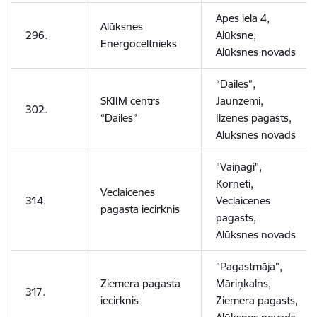
Apes iela 4,
Alūksnes
296.
Alūksne,
Energoceltnieks
Alūksnes novads
“Dailes”,
SKIIM centrs
Jaunzemi,
302.
“Dailes”
Ilzenes pagasts,
Alūksnes novads
"Vaiņagi",
Korneti,
Veclaicenes
314.
Veclaicenes
pagasta iecirknis
pagasts,
Alūksnes novads
"Pagastmāja",
Ziemera pagasta
Māriņkalns,
317.
iecirknis
Ziemera pagasts,