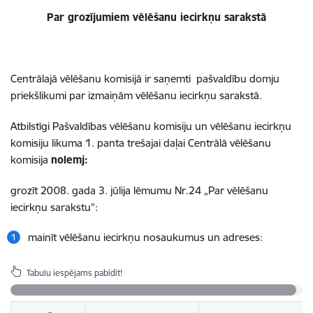
Par grozījumiem vēlēšanu iecirkņu sarakstā
Centrālajā vēlēšanu komisijā ir saņemti pašvaldību domju
priekšlikumi par izmaiņām vēlēšanu iecirkņu sarakstā.
Atbilstīgi Pašvaldības vēlēšanu komisiju un vēlēšanu iecirkņu
komisiju likuma 1. panta trešajai daļai Centrālā vēlēšanu
komisija
nolemj:
grozīt 2008. gada 3. jūlija lēmumu Nr.24 „Par vēlēšanu
iecirkņu sarakstu”:
mainīt vēlēšanu iecirkņu nosaukumus un adreses:
Tabulu iespējams pabīdīt!