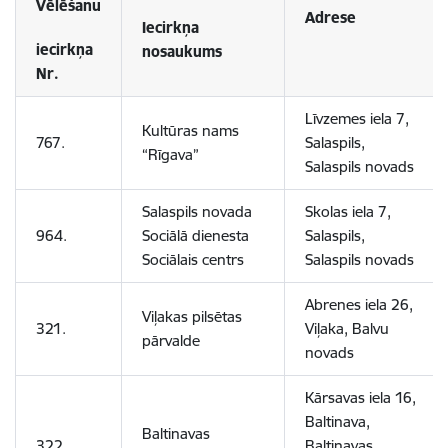
Vēlēšanu
Adrese
Iecirkņa
iecirkņa
nosaukums
Nr.
Līvzemes iela 7,
Kultūras nams
767.
Salaspils,
“Rīgava”
Salaspils novads
Salaspils novada
Skolas iela 7,
964.
Sociālā dienesta
Salaspils,
Sociālais centrs
Salaspils novads
Abrenes iela 26,
Viļakas pilsētas
321.
Viļaka, Balvu
pārvalde
novads
Kārsavas iela 16,
Baltinava,
Baltinavas
322.
Baltinavas