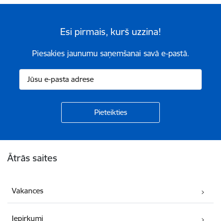
Esi pirmais, kurš uzzina!
Piesakies jaunumu saņemšanai savā e-pastā.
Kājene
Ātrās saites
Vakances
Iepirkumi