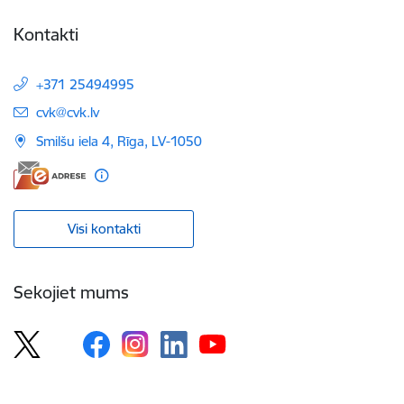
Kontakti
+371 25494995
E-pasts:
cvk@cvk.lv
Smilšu iela 4, Rīga, LV-1050
Visi kontakti
Sekojiet mums