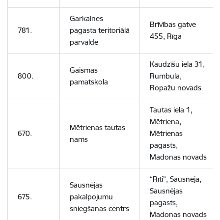
Garkalnes
Brīvības gatve
781.
pagasta teritoriālā
455, Rīga
pārvalde
Kaudzīšu iela 31,
Gaismas
800.
Rumbula,
pamatskola
Ropažu novads
Tautas iela 1,
Mētriena,
Mētrienas tautas
670.
Mētrienas
nams
pagasts,
Madonas novads
“Rīti”, Sausnēja,
Sausnējas
Sausnējas
675.
pakalpojumu
pagasts,
sniegšanas centrs
Madonas novads