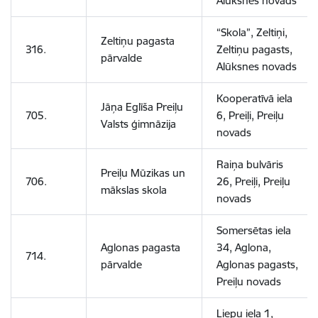
Alūksnes novads
“Skola”, Zeltiņi,
Zeltiņu pagasta
316.
Zeltiņu pagasts,
pārvalde
Alūksnes novads
Kooperatīvā iela
Jāņa Eglīša Preiļu
705.
6, Preiļi, Preiļu
Valsts ģimnāzija
novads
Raiņa bulvāris
Preiļu Mūzikas un
706.
26, Preiļi, Preiļu
mākslas skola
novads
Somersētas iela
Aglonas pagasta
34, Aglona,
714.
pārvalde
Aglonas pagasts,
Preiļu novads
Liepu iela 1,