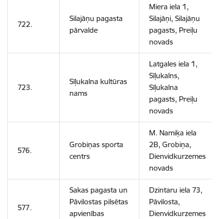
Miera iela 1,
Silajāņu pagasta
Silajāņi, Silajāņu
722.
pārvalde
pagasts, Preiļu
novads
Latgales iela 1,
Sīļukalns,
Sīļukalna kultūras
723.
Sīļukalna
nams
pagasts, Preiļu
novads
M. Namiķa iela
Grobiņas sporta
2B, Grobiņa,
576.
centrs
Dienvidkurzemes
novads
Sakas pagasta un
Dzintaru iela 73,
Pāvilostas pilsētas
Pāvilosta,
577.
apvienības
Dienvidkurzemes