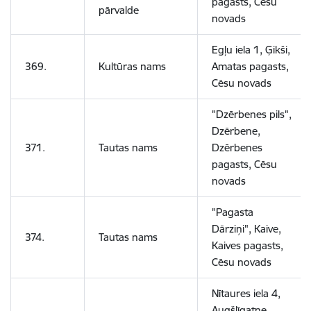
pagasts, Cēsu
pārvalde
novads
Egļu iela 1, Ģikši,
369.
Kultūras nams
Amatas pagasts,
Cēsu novads
"Dzērbenes pils",
Dzērbene,
371.
Tautas nams
Dzērbenes
pagasts, Cēsu
novads
"Pagasta
Dārziņi", Kaive,
374.
Tautas nams
Kaives pagasts,
Cēsu novads
Nītaures iela 4,
Augšlīgatne,