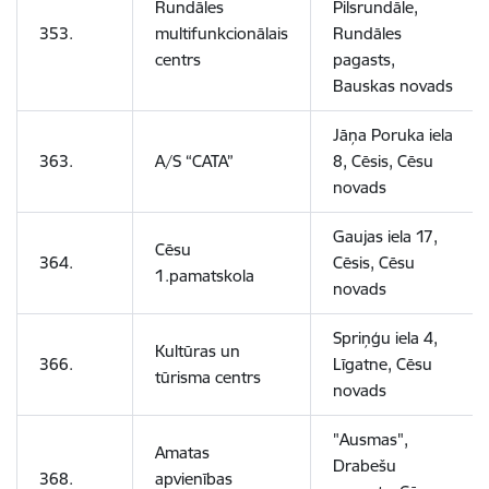
Rundāles
Pilsrundāle,
353.
multifunkcionālais
Rundāles
centrs
pagasts,
Bauskas novads
Jāņa Poruka iela
363.
A/S “CATA”
8, Cēsis, Cēsu
novads
Gaujas iela 17,
Cēsu
364.
Cēsis, Cēsu
1.pamatskola
novads
Spriņģu iela 4,
Kultūras un
366.
Līgatne, Cēsu
tūrisma centrs
novads
"Ausmas",
Amatas
Drabešu
368.
apvienības