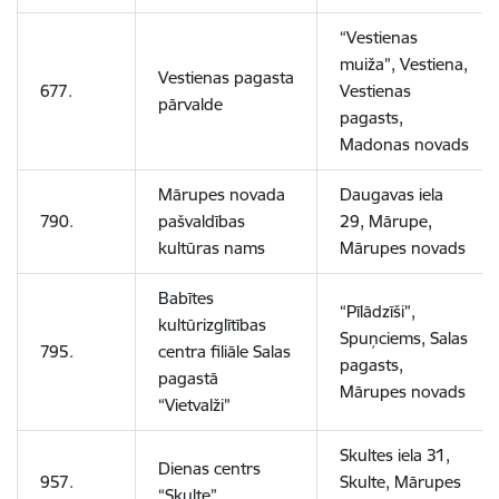
“Vestienas
muiža”, Vestiena,
Vestienas pagasta
677.
Vestienas
pārvalde
pagasts,
Madonas novads
Mārupes novada
Daugavas iela
790.
pašvaldības
29, Mārupe,
kultūras nams
Mārupes novads
Babītes
“Pīlādzīši”,
kultūrizglītības
Spuņciems, Salas
795.
centra filiāle Salas
pagasts,
pagastā
Mārupes novads
“Vietvalži”
Skultes iela 31,
Dienas centrs
957.
Skulte, Mārupes
“Skulte”