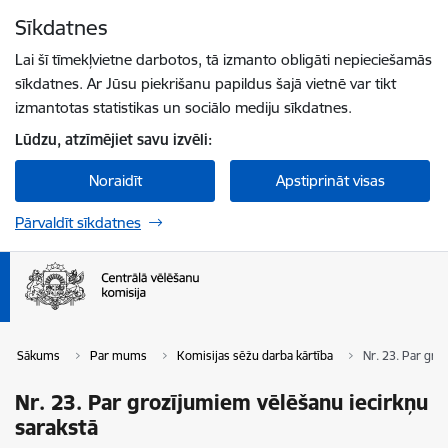
Pāriet uz lapas saturu
Sīkdatnes
Spied
lai meklētu
Enter
Lai šī tīmekļvietne darbotos, tā izmanto obligāti nepieciešamās
sīkdatnes. Ar Jūsu piekrišanu papildus šajā vietnē var tikt
izmantotas statistikas un sociālo mediju sīkdatnes.
Lūdzu, atzīmējiet savu izvēli:
Noraidīt
Apstiprināt visas
Pārvaldīt sīkdatnes
Sākums
Par mums
Komisijas sēžu darba kārtība
Nr. 23. Par gro
Nr. 23. Par grozījumiem vēlēšanu iecirkņu
sarakstā