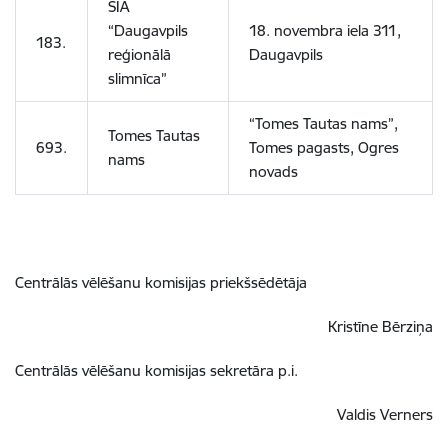
SIA
“Daugavpils
18. novembra iela 311,
183.
reģionālā
Daugavpils
slimnīca”
“Tomes Tautas nams”,
Tomes Tautas
693.
Tomes pagasts, Ogres
nams
novads
Centrālās vēlēšanu komisijas priekšsēdētāja
Kristīne Bērziņa
Centrālās vēlēšanu komisijas sekretāra p.i.
Valdis Verners