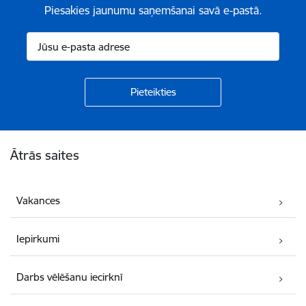
Piesakies jaunumu saņemšanai savā e-pastā.
Kājene
Ātrās saites
Vakances
Iepirkumi
Darbs vēlēšanu iecirknī