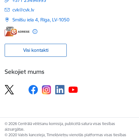
+371 25494995
E-pasts:
cvk@cvk.lv
Smilšu iela 4, Rīga, LV-1050
Visi kontakti
Sekojiet mums
© 2026 Centrālā vēlēšanu komisija, publicētā satura visas tiesības
aizsargātas.
© 2020 Valsts kanceleja, Tīmekļvietņu vienotās platformas visas tiesības