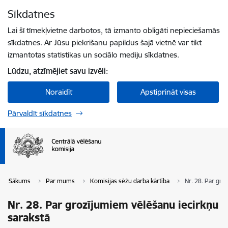
Pāriet uz lapas saturu
Sīkdatnes
Spied
lai meklētu
Enter
Lai šī tīmekļvietne darbotos, tā izmanto obligāti nepieciešamās
sīkdatnes. Ar Jūsu piekrišanu papildus šajā vietnē var tikt
izmantotas statistikas un sociālo mediju sīkdatnes.
Lūdzu, atzīmējiet savu izvēli:
Noraidīt
Apstiprināt visas
Pārvaldīt sīkdatnes
Sākums
Par mums
Komisijas sēžu darba kārtība
Nr. 28. Par gro
Nr. 28. Par grozījumiem vēlēšanu iecirkņu
sarakstā