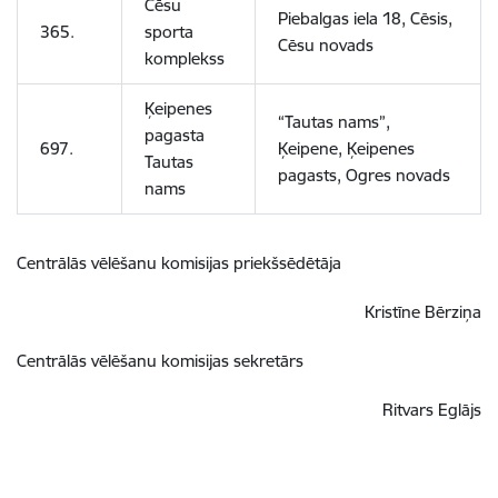
Cēsu
Piebalgas iela 18, Cēsis,
365.
sporta
Cēsu novads
komplekss
Ķeipenes
“Tautas nams”,
pagasta
697.
Ķeipene, Ķeipenes
Tautas
pagasts, Ogres novads
nams
Centrālās vēlēšanu komisijas priekšsēdētāja
Kristīne Bērziņa
Centrālās vēlēšanu komisijas sekretārs
Ritvars Eglājs