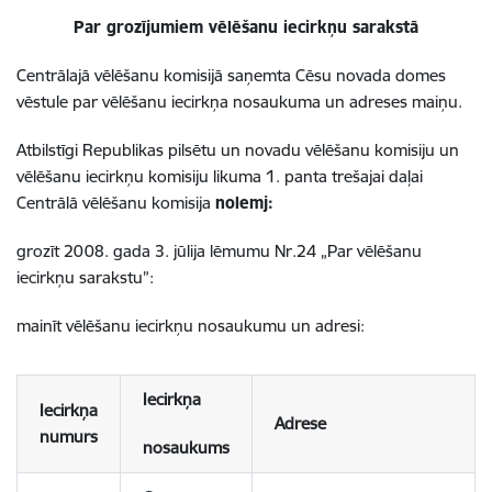
Par grozījumiem vēlēšanu iecirkņu sarakstā
Centrālajā vēlēšanu komisijā saņemta Cēsu novada domes
vēstule par vēlēšanu iecirkņa nosaukuma un adreses maiņu.
Atbilstīgi Republikas pilsētu un novadu vēlēšanu komisiju un
vēlēšanu iecirkņu komisiju likuma 1. panta trešajai daļai
Centrālā vēlēšanu komisija
nolemj:
grozīt 2008. gada 3. jūlija lēmumu Nr.24 „Par vēlēšanu
iecirkņu sarakstu”:
mainīt vēlēšanu iecirkņu nosaukumu un adresi:
Iecirkņa
Iecirkņa
Adrese
numurs
nosaukums