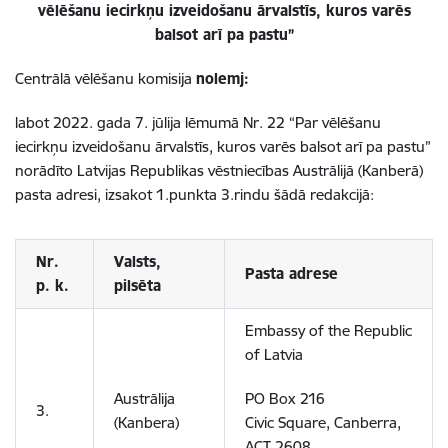
vēlēšanu iecirkņu izveidošanu ārvalstīs, kuros varēs
balsot arī pa pastu”
Centrālā vēlēšanu komisija
nolemj:
labot 2022. gada 7. jūlija lēmumā Nr. 22 “Par vēlēšanu
iecirkņu izveidošanu ārvalstīs, kuros varēs balsot arī pa pastu”
norādīto Latvijas Republikas vēstniecības Austrālijā (Kanberā)
pasta adresi, izsakot 1.punkta 3.rindu šādā redakcijā:
Nr.
Valsts,
Pasta adrese
p. k.
pilsēta
Embassy of the Republic
of Latvia
Austrālija
PO Box 216
3.
(Kanbera)
Civic Square, Canberra,
ACT 2608