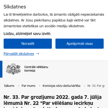
Pāriet uz lapas saturu
Sīkdatnes
Spied
lai meklētu
Enter
Lai šī tīmekļvietne darbotos, tā izmanto obligāti nepieciešamās
sīkdatnes. Ar Jūsu piekrišanu papildus šajā vietnē var tikt
izmantotas statistikas un sociālo mediju sīkdatnes.
Lūdzu, atzīmējiet savu izvēli:
Noraidīt
Apstiprināt visas
Pārvaldīt sīkdatnes
Sākums
Par mums
Komisijas sēžu darba kārtība
Nr. 33. Par gro
Nr. 33. Par grozījumu 2022. gada 7. jūlija
lēmumā Nr. 22 “Par vēlēšanu iecirkņu