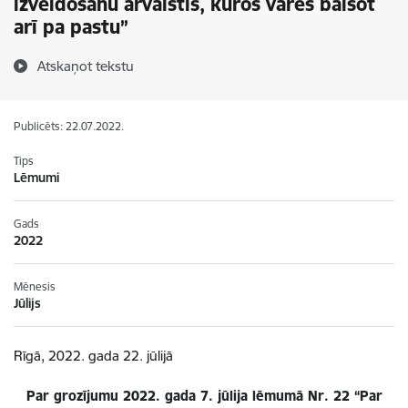
izveidošanu ārvalstīs, kuros varēs balsot
arī pa pastu”
Atskaņot tekstu
Publicēts: 22.07.2022.
Tips
Lēmumi
Gads
2022
Mēnesis
Jūlijs
Rīgā, 2022. gada 22. jūlijā
Par grozījumu 2022. gada 7. jūlija lēmumā Nr. 22 “Par