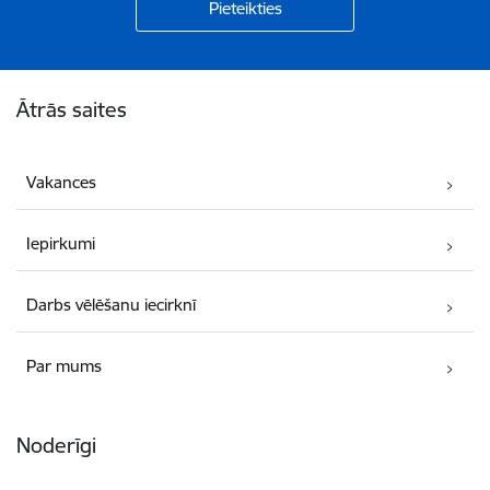
Kājene
Ātrās saites
Vakances
Iepirkumi
Darbs vēlēšanu iecirknī
Par mums
Noderīgi