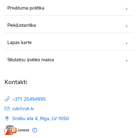
Privātuma politika
Piekļūstamība
Lapas karte
Sīkdatņu izvēles maiņa
Kontakti
+371 25494995
E-pasts:
cvk@cvk.lv
Smilšu iela 4, Rīga, LV-1050