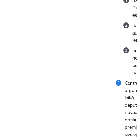
uz
Da
es
pa
au
i
po
no
po
pa
Centr
argum
laikā,
deputā
novad
notiku
prēmij
izvēlē