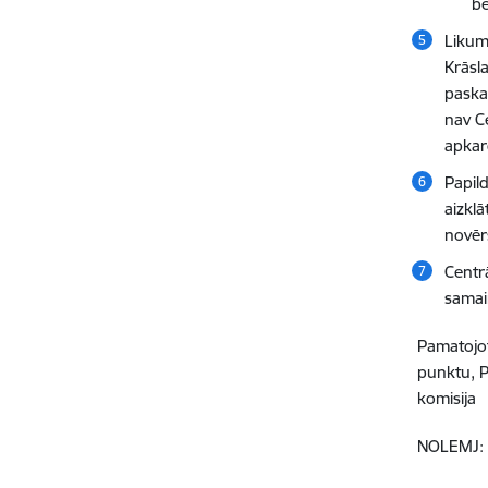
be
Likum
Krāsl
paska
nav C
apkar
Papil
aizklā
novēr
Centr
samain
Pamatojot
punktu, P
komisija
NOLEMJ: