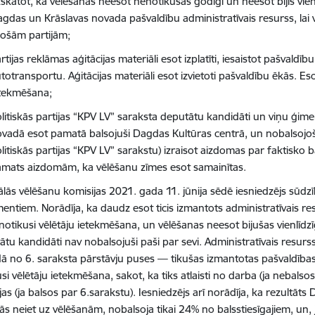
skatot, ka vēlēšanas neesot nenotikušas godīgi un neesot bijis vien
gdas un Krāslavas novada pašvaldību administratīvais resurss, lai 
ošām partijām;
rtijas reklāmas aģitācijas materiāli esot izplatīti, iesaistot pašvald
totransportu. Aģitācijas materiāli esot izvietoti pašvaldību ēkās. E
etekmēšana;
litiskās partijas “KPV LV” saraksta deputātu kandidāti un viņu ģimen
vadā esot pamatā balsojuši Dagdas Kultūras centrā, un nobalsojoš
litiskās partijas “KPV LV” sarakstu) izraisot aizdomas par faktisko ba
mats aizdomām, ka vēlēšanu zīmes esot samainītas.
ālās vēlēšanu komisijas 2021. gada 11. jūnija sēdē iesniedzējs sūdz
entiem. Norādīja, ka daudz esot ticis izmantots administratīvais r
 notikusi vēlētāju ietekmēšana, un vēlēšanas neesot bijušas vienlīdzī
tu kandidāti nav nobalsojuši paši par sevi. Administratīvais resurss
ā no 6. saraksta pārstāvju puses — tikušas izmantotas pašvaldības
si vēlētāju ietekmēšana, sakot, ka tiks atlaisti no darba (ja nebalsos 
as (ja balsos par 6.sarakstu). Iesniedzējs arī norādīja, ka rezultāts 
jās neiet uz vēlēšanām, nobalsoja tikai 24% no balsstiesīgajiem, un,