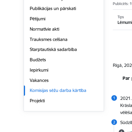
Publicēts: 
Publikācijas un pārskati
Tips
Pētijumi
Lēmum
Normatīvie akti
Trauksmes celšana
Starptautiskā sadarbība
Budžets
Rīgā,
2021
Iepirkumi
Par 
Vakances
Komisijas sēžu darba kārtība
2021.
Projekti
Krāsl
vēlēš
Sūdzī