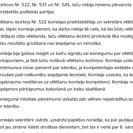
cirkņos Nr. 522, Nr. 531 un Nr. 545, taču nebija neviena pilnvarot
rstāvētās politiskās partijas.
lēšanu iecirkņa Nr. 522 komisijas priekšsēdētājs un sekretārs vēlē
izi, tāpēc komisija pieņem, ka darbs nebija tik raits, kā tas būtu vēlē
rādājusi citās vēlēšanās, taču vēlēšanu iecirknī protokols tika noslē
lsu rezultātu grozīšana nav iespējama un nenotika.
misija bija gatava reaģēt uz katru signālu vai iesniegumu par vēlēt
rkāpumiem, ja tādi būtu notikuši vēlēšanu iecirkņos. Komisija uz
eņēmumus nevar pieņemt par īstenību, ja kompetentajās iestādēs n
rsušies paši nelikumību iespējamie liecinieki. Komisija uzskata, ka 
galvojumu neattiecas uz vēlēšanu komisiju kompetenci. Komisija n
spējamos pārkāpumus balsošanā un balsu skaitīšanā.
sniegumā minētais pieņēmums izskatās pēc vēlmes nepierādītus i
r īstenību.
misijas sekretāre
(vārds, uzvārds)
papildus norādīja, ka par jautāj
ot jau zināms Valsts drošības dienestam, bet tas ir nevis par 6. 