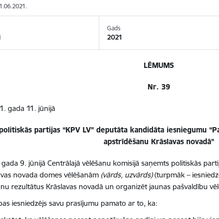
11.06.2021.
Gads
i
2021
LĒMUMS
Nr. 39
. gada 11. jūnijā
politiskās partijas “KPV LV” deputāta kandidāta iesniegumu “P
apstrīdēšanu Krāslavas novadā”
 gada 9. jūnijā Centrālajā vēlēšanu komisijā saņemts politiskās par
avas novada domes vēlēšanām
(vārds, uzvārds)
(turpmāk – iesniedzē
anu rezultātus Krāslavas novadā un organizēt jaunas pašvaldību vē
bas iesniedzējs savu prasījumu pamato ar to, ka: