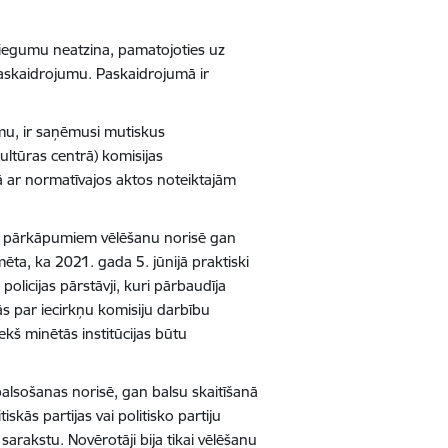
iegumu neatzina, pamatojoties uz
paskaidrojumu. Paskaidrojumā ir
umu, ir saņēmusi mutiskus
ltūras centrā) komisijas
ā ar normatīvajos aktos noteiktajām
ar pārkāpumiem vēlēšanu norisē gan
ēta, ka 2021. gada 5. jūnijā praktiski
olicijas pārstāvji, kuri pārbaudīja
jās par iecirkņu komisiju darbību
ekš minētās institūcijas būtu
lsošanas norisē, gan balsu skaitīšanā
tiskās partijas vai politisko partiju
arakstu. Novērotāji bija tikai vēlēšanu