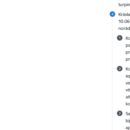
turpin
Krāsl
10.06
norādī
Ko
pa
pr
p
Ko
ie
vi
vē
at
ko
Sa
bi
ap