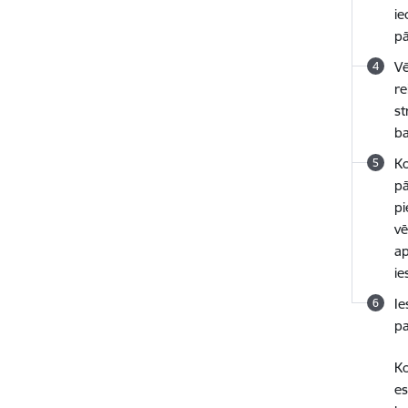
ie
pā
Vē
re
st
ba
Ko
pā
pi
vē
ap
ie
Ie
pa
Ko
es