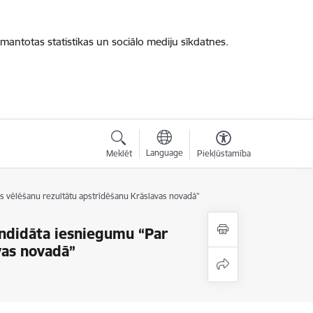
zmantotas statistikas un sociālo mediju sīkdatnes.
Language
Meklēt
Piekļūstamība
as vēlēšanu rezultātu apstrīdēšanu Krāslavas novadā”
andidāta iesniegumu “Par
vas novadā”