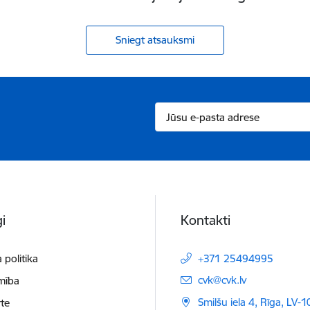
Sniegt atsauksmi
i
Kontakti
 politika
+371 25494995
E-pasts:
cvk@cvk.lv
mība
Smilšu iela 4, Rīga, LV-
te