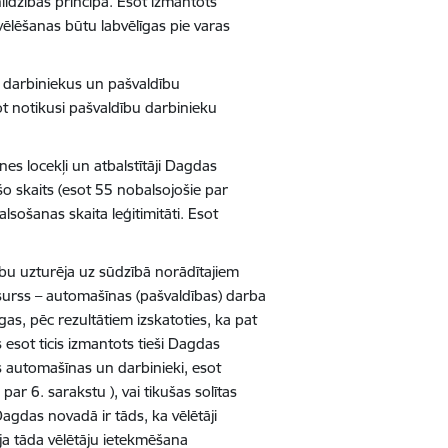
līdzības principa. Esot izmantots
vēlēšanas būtu labvēlīgas pie varas
ību darbiniekus un pašvaldību
sot notikusi pašvaldību darbinieku
es locekļi un atbalstītāji Dagdas
o skaits (esot 55 nobalsojošie par
lsošanas skaita leģitimitāti. Esot
ību uzturēja uz sūdzībā norādītajiem
esurss – automašīnas (pašvaldības) darba
gas, pēc rezultātiem izskatoties, ka pat
 esot ticis izmantots tieši Dagdas
 automašīnas un darbinieki, esot
par 6. sarakstu ), vai tikušas solītas
Dagdas novadā ir tāds, ka vēlētāji
 ja tāda vēlētāju ietekmēšana