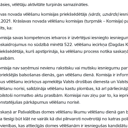
āsies, vēlētāju aktivitāte turpinās samazināties.
avas novada vēlēšanu komisijas priekšsēdētājs
(vārds, uzvārds)
iesn
.2021. Krāslavas novada vēlēšanu komisijas (turpmāk – Komisija) 
ts, ka:
misija savas kompetences ietvaros ir izvērtējusi iesniegto iesnieg
skaidrojumus no sūdzībā minētā 522. vēlēšanu iecirkņa (Dagdas Ku
iekšsēdētāja, kurš apstiprināja, ka vēlēšanu process notika saskaņ
rasībām.
misija nav saņēmusi nevienu rakstisku vai mutisku iesniegumu p
priekšējās balsošanas dienās, gan vēlēšanu dienā. Komisija ir inform
sus vēlēšanu iecirkņus apmeklēja Valsts drošības dienesta un Valsts p
lēšanu norisi, salīdzināja vēlēšanu kastu plombas, kā arī pārliecinā
bilstoši normatīvo aktu prasībām. Komisijai nav ziņu par to, ka iepri
nstatējušas pārkāpumus vēlēšanu norisē.
skaņā ar Pašvaldības domes vēlēšanu likumu vēlēšanu dienā gan ba
ja tiesīgi būt klāt ne vairāk kā divi pilnvaroti novērotāji no katras poli
vienības, kas attiecīgās domes vēlēšanām ir iesniegušas kandidātu s