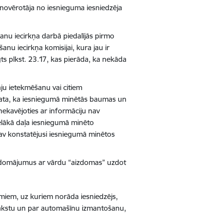
a novērotāja no iesnieguma iesniedzēja
šanu iecirkņa darbā piedalījās pirmo
šanu iecirkņa komisijai, kura jau ir
gts plkst. 23.17, kas pierāda, ka nekāda
āju ietekmēšanu vai citiem
skata, ka iesniegumā minētās baumas un
ekavējoties ar informāciju nav
lielākā daļa iesniegumā minēto
av konstatējusi iesniegumā minētos
zdomājumus ar vārdu “aizdomas” uzdot
umiem, uz kuriem norāda iesniedzējs,
sarakstu un par automašīnu izmantošanu,