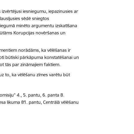
izvērtējusi iesniegumu, iepazinusies ar
ausījusies sēdē sniegtos
esniegumā minēto argumentu izskatīšana
rsūtāms Korupcijas novēršanas un
umentiem norādāms, ka vēlēšanas ir
r ļoti būtiski pārkāpuma konstatēšanai un
jot tās par zināmajiem faktiem.
 uz to, ka vēlēšanu zīmes varētu būt
misiju” 4., 5. pantu, 6. panta 8.
esa likuma 81. pantu,
Centrālā vēlēšanu