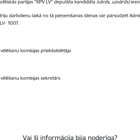
politiskās partijas “KPV LV” deputāta kandidāta
(vārds, uzvārds)
ies
iju darbdienu laikā no tā pieņemšanas dienas var pārsūdzēt Admini
 LV- 1007.
 vēlēšanu komisijas priekšsēdētāja
 vēlēšanu komisijas sekretārs
Vai šī informācija bija noderīga?