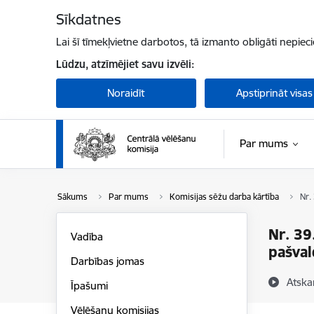
Pāriet uz lapas saturu
Sīkdatnes
Lai šī tīmekļvietne darbotos, tā izmanto obligāti nepiec
Lūdzu, atzīmējiet savu izvēli:
Noraidīt
Apstiprināt visas
Par mums
Sākums
Par mums
Komisijas sēžu darba kārtība
Nr.
Nr. 39
Vadība
pašval
Darbības jomas
Atska
Īpašumi
Vēlēšanu komisijas