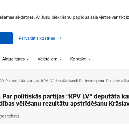
iešamās sīkdatnes. Ar Jūsu piekrišanu papildus šajā vietnē var tikt i
Pārvaldīt sīkdatnes
Aktualitātes
Vēlētājiem
Kontakti
 39. Par politiskās partijas “KPV LV” deputāta kandidāta iesniegumu “Par pašvaldīb
. Par politiskās partijas “KPV LV” deputāta k
dības vēlēšanu rezultātu apstrīdēšanu Krāsla
ņot tekstu