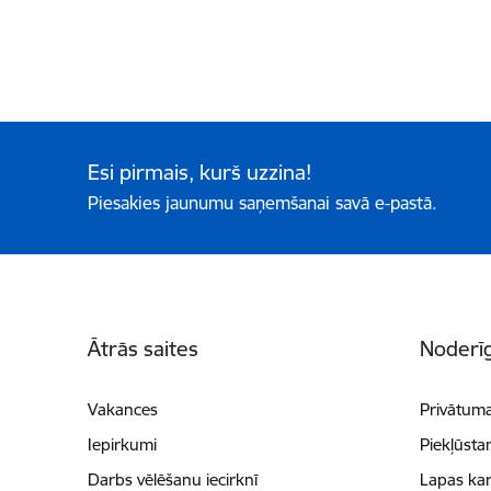
Esi pirmais, kurš uzzina!
Piesakies jaunumu saņemšanai savā e-pastā.
Kājene
Ātrās saites
Noderīg
Vakances
Privātuma
Iepirkumi
Piekļūsta
Darbs vēlēšanu iecirknī
Lapas kar