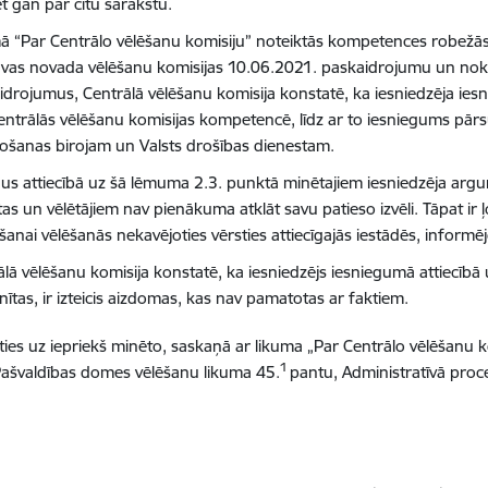
t gan par citu sarakstu.
ā “Par Centrālo vēlēšanu komisiju” noteiktās kompetences robežās 
avas novada vēlēšanu komisijas 10.06.2021. paskaidrojumu un nokl
idrojumus, Centrālā vēlēšanu komisija konstatē, ka iesniedzēja i
entrālās vēlēšanu komisijas kompetencē, līdz ar to iesniegums pā
ošanas birojam un Valsts drošības dienestam.
dus attiecībā uz šā lēmuma 2.3. punktā minētajiem iesniedzēja arg
tas un vēlētājiem nav pienākuma atklāt savu patieso izvēli. Tāpat i
šanai vēlēšanās nekavējoties vērsties attiecīgajās iestādēs, informē
ālā vēlēšanu komisija konstatē, ka iesniedzējs iesniegumā attiecībā
ītas, ir izteicis aizdomas, kas nav pamatotas ar faktiem.
ies uz iepriekš minēto, saskaņā ar likuma
„Par Centrālo vēlēšanu ko
1
ašvaldības domes vēlēšanu likuma 45.
pantu, Administratīvā proc