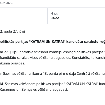
27.07.2022.
Gads
i
2022
. gada 27. jūlijā
politiskās partijas “KATRAM UN KATRAI” kandidātu sarakstu re
a 27. jūlijā Centrālajā vēlēšanu komisijā iesniegti politiskās parti
kandidātu saraksti visos vēlēšanu apgabalos. Konstatēts, ka kandidā
likuma prasības.
r Saeimas vēlēšanu likuma 13. panta pirmo daļu Centrālā vēlēšanu
 14. Saeimas vēlēšanām politiskās partijas “KATRAM UN KATRAI” ka
, Kurzemes un Zemgales vēlēšanu apgabalā.