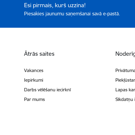
Esi pirmais, kurš uzzina!
Piesakies jaunumu saņemšanai savā e-pastā.
Kājene
Ātrās saites
Noderīg
Vakances
Privātuma
Iepirkumi
Piekļūsta
Darbs vēlēšanu iecirknī
Lapas kar
Par mums
Sīkdatņu 