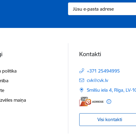
i
Kontakti
 politika
+371 25494995
E-pasts:
cvk@cvk.lv
mība
Smilšu iela 4, Rīga, LV-
te
izvēles maiņa
Visi kontakti