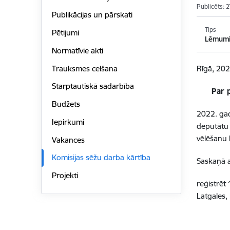
Publicēts: 
Publikācijas un pārskati
Tips
Pētijumi
Lēmum
Normatīvie akti
Trauksmes celšana
Rīgā, 2022
Starptautiskā sadarbība
Par 
Budžets
2022. gad
Iepirkumi
deputātu 
vēlēšanu 
Vakances
Komisijas sēžu darba kārtība
Saskaņā a
Projekti
reģistrēt
Latgales