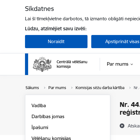
Pāriet uz lapas saturu
Sīkdatnes
Lai šī tīmekļvietne darbotos, tā izmanto obligāti nepiec
Lūdzu, atzīmējiet savu izvēli:
Noraidīt
Apstiprināt visas
Par mums
Sākums
Par mums
Komisijas sēžu darba kārtība
Nr.
Nr. 44
Vadība
reģist
Darbības jomas
Atska
Īpašumi
Vēlēšanu komisijas