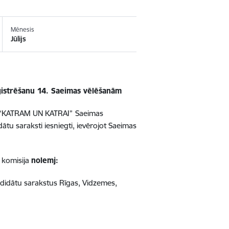
Mēnesis
Jūlijs
ģistrēšanu 14. Saeimas vēlēšanām
jas “KATRAM UN KATRAI”
Saeimas
tu saraksti iesniegti, ievērojot Saeimas
 komisija
nolemj:
ndidātu sarakstus Rīgas, Vidzemes,