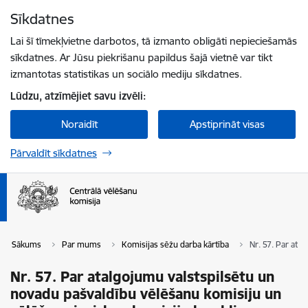
Pāriet uz lapas saturu
Sīkdatnes
Spied
lai meklētu
Enter
Lai šī tīmekļvietne darbotos, tā izmanto obligāti nepieciešamās
sīkdatnes. Ar Jūsu piekrišanu papildus šajā vietnē var tikt
izmantotas statistikas un sociālo mediju sīkdatnes.
Lūdzu, atzīmējiet savu izvēli:
Noraidīt
Apstiprināt visas
Pārvaldīt sīkdatnes
Sākums
Par mums
Komisijas sēžu darba kārtība
Nr. 57. Par ata
Nr. 57. Par atalgojumu valstspilsētu un
novadu pašvaldību vēlēšanu komisiju un