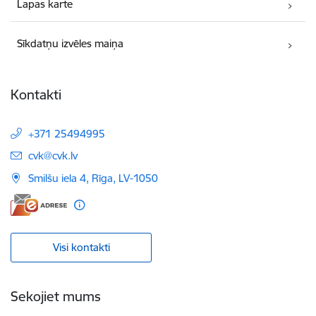
Lapas karte
Sīkdatņu izvēles maiņa
Kontakti
+371 25494995
E-pasts:
cvk@cvk.lv
Smilšu iela 4, Rīga, LV-1050
Visi kontakti
Sekojiet mums