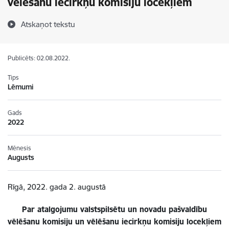
vēlēšanu iecirkņu komisiju locekļiem
Atskaņot tekstu
Publicēts: 02.08.2022.
Tips
Lēmumi
Gads
2022
Mēnesis
Augusts
Rīgā, 2022. gada 2. augustā
Par atalgojumu valstspilsētu un novadu pašvaldību
vēlēšanu komisiju un vēlēšanu iecirkņu komisiju locekļiem