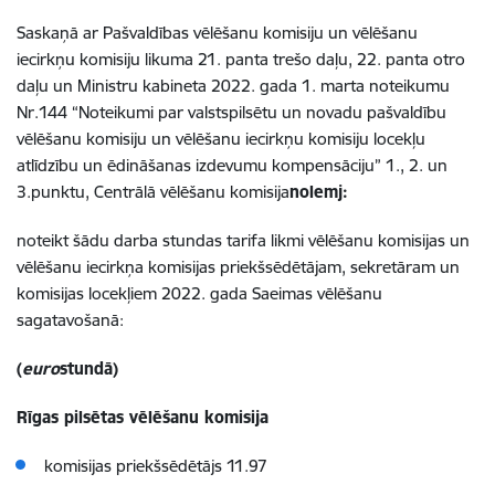
Saskaņā ar Pašvaldības vēlēšanu komisiju un vēlēšanu
iecirkņu komisiju likuma 21. panta trešo daļu, 22. panta otro
daļu un Ministru kabineta 2022. gada 1. marta noteikumu
Nr.144 “Noteikumi par valstspilsētu un novadu pašvaldību
vēlēšanu komisiju un vēlēšanu iecirkņu komisiju locekļu
atlīdzību un ēdināšanas izdevumu kompensāciju” 1., 2. un
3.punktu, Centrālā vēlēšanu komisija
nolemj:
noteikt šādu darba stundas tarifa likmi
vēlēšanu komisijas un
vēlēšanu iecirkņa komisijas priekšsēdētājam, sekretāram un
komisijas locekļiem 2022. gada Saeimas vēlēšanu
sagatavošanā
:
(
euro
stundā)
Rīgas pilsētas vēlēšanu komisija
komisijas priekšsēdētājs 11.97