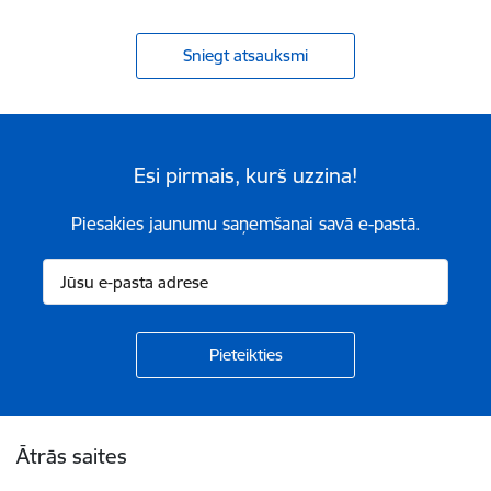
Sniegt atsauksmi
Esi pirmais, kurš uzzina!
Piesakies jaunumu saņemšanai savā e-pastā.
Kājene
Ātrās saites