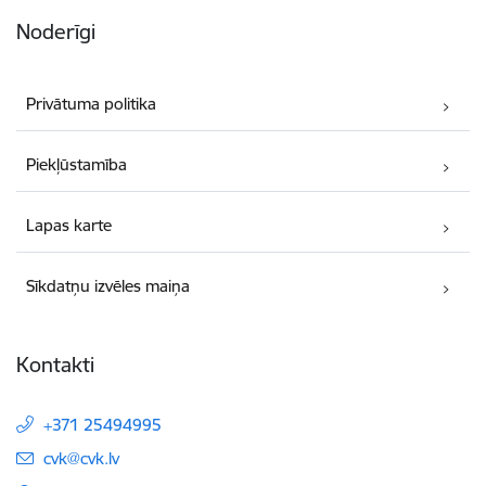
Noderīgi
Privātuma politika
Piekļūstamība
Lapas karte
Sīkdatņu izvēles maiņa
Kontakti
+371 25494995
E-pasts:
cvk@cvk.lv