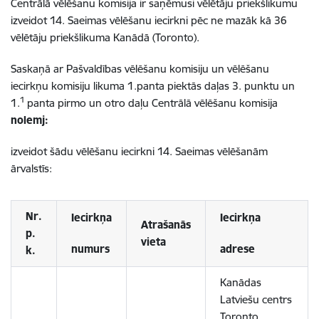
Centrālā vēlēšanu komisija ir saņēmusi vēlētāju priekšlikumu
izveidot 14. Saeimas vēlēšanu iecirkni pēc ne mazāk kā 36
vēlētāju priekšlikuma Kanādā (Toronto).
Saskaņā ar Pašvaldības vēlēšanu komisiju un vēlēšanu
iecirkņu komisiju likuma 1.panta piektās daļas 3. punktu un
1
1.
panta pirmo un otro daļu Centrālā vēlēšanu komisija
nolemj:
izveidot šādu vēlēšanu iecirkni 14. Saeimas vēlēšanām
ārvalstīs:
Nr.
Iecirkņa
Iecirkņa
Atrašanās
p.
vieta
numurs
adrese
k.
Kanādas
Latviešu centrs
Toronto