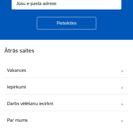
Kājene
Ātrās saites
Vakances
Iepirkumi
Darbs vēlēšanu iecirknī
Par mums