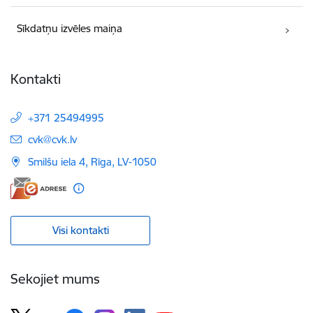
Sīkdatņu izvēles maiņa
Kontakti
+371 25494995
E-pasts:
cvk@cvk.lv
Smilšu iela 4, Rīga, LV-1050
Visi kontakti
Sekojiet mums