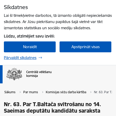
Pāriet uz lapas saturu
Sīkdatnes
Spied
lai meklētu
Enter
Lai šī tīmekļvietne darbotos, tā izmanto obligāti nepieciešamās
sīkdatnes. Ar Jūsu piekrišanu papildus šajā vietnē var tikt
izmantotas statistikas un sociālo mediju sīkdatnes.
Lūdzu, atzīmējiet savu izvēli:
Noraidīt
Apstiprināt visas
Pārvaldīt sīkdatnes
Sākums
Par mums
Komisijas sēžu darba kārtība
Nr. 63. Par T.B
Nr. 63. Par T.Baltača svītrošanu no 14.
Saeimas deputātu kandidātu saraksta