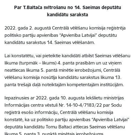
Par T.Baltača svītrošanu no 14. Saeimas deputātu
kandidātu saraksta
2022. gada 2. augustā Centrālā vēlēšanu komisija reģistrēja
politisko partiju apvienības “Apvienība Latvijai” deputātu
kandidātu sarakstus 14. Saeimas vēlēšanām.
Lai konstatētu, vai pieteiktie kandidāti atbilst Saeimas vēlēšanu
likuma (turpmāk – likums) 4. panta prasībām un uz viņiem
neattiecas likuma 5. pantā minētie ierobežojumi, Centrālā
vēlēšanu komisija nosūtīja kandidātu sarakstus likuma 13.
panta trešajā daļā noteiktajām kompetentajām institūcijām.
Iepazinusies ar 2022. gada 10. augusta Iekšlietu ministrijas
Informācijas centra vēstuli Nr. 14-10-4/7183/22 par Sodu
reģistrā esošo informāciju, Centrālā vēlēšanu komisija
konstatē, ka uz politisko partiju apvienības “Apvienība Latvijai”
deputāta kandidātu Tomu Baltaci attiecas Saeimas vēlēšanu
likuma 5. panta 3. punktā minētais ierobežojums.