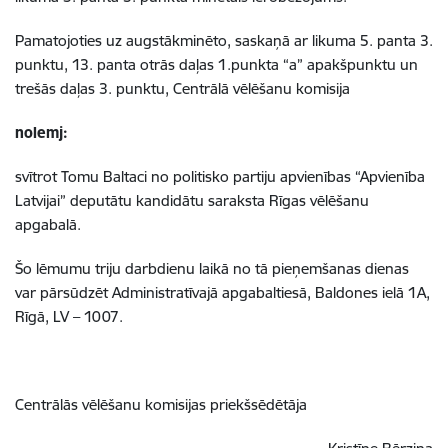
Pamatojoties uz augstākminēto, saskaņā ar likuma 5. panta 3.
punktu, 13. panta otrās daļas 1.punkta “a” apakšpunktu un
trešās daļas 3. punktu, Centrālā vēlēšanu komisija
nolemj:
svītrot Tomu Baltaci no politisko partiju apvienības “Apvienība
Latvijai” deputātu kandidātu saraksta Rīgas vēlēšanu
apgabalā.
Šo lēmumu triju darbdienu laikā no tā pieņemšanas dienas
var pārsūdzēt Administratīvajā apgabaltiesā, Baldones ielā 1A,
Rīgā, LV – 1007.
Centrālās vēlēšanu komisijas priekšsēdētāja