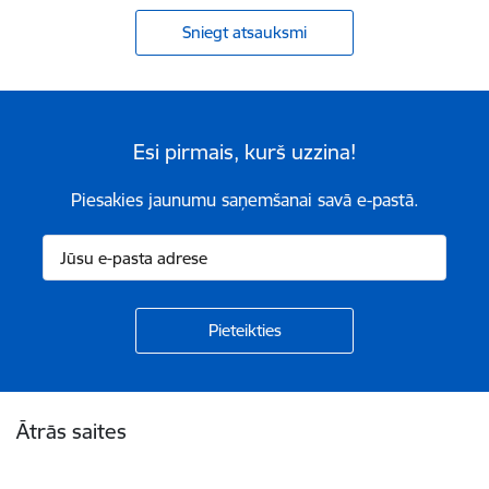
Sniegt atsauksmi
Esi pirmais, kurš uzzina!
Piesakies jaunumu saņemšanai savā e-pastā.
Kājene
Ātrās saites