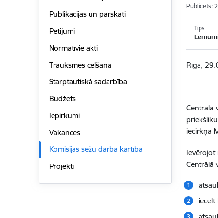
Publicēts: 
Publikācijas un pārskati
Tips
Pētijumi
Lēmum
Normatīvie akti
Trauksmes celšana
Rīgā, 29.
Starptautiskā sadarbība
Budžets
Centrālā 
Iepirkumi
priekšlik
iecirkņa 
Vakances
Komisijas sēžu darba kārtība
Ievērojot
Centrālā 
Projekti
atsau
iecelt
atsau