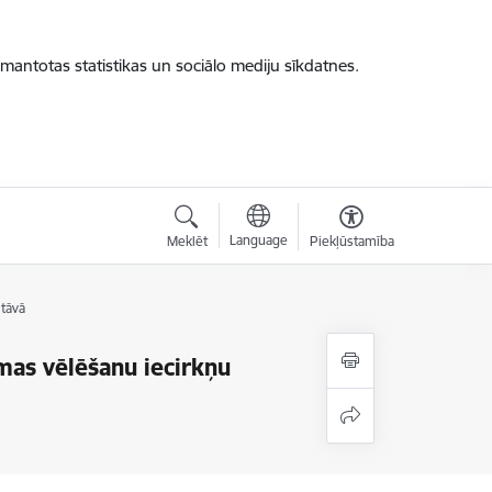
zmantotas statistikas un sociālo mediju sīkdatnes.
Language
Meklēt
Piekļūstamība
stāvā
imas vēlēšanu iecirkņu