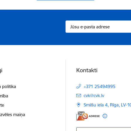
i
Kontakti
 politika
+371 25494995
E-pasts:
cvk@cvk.lv
mība
Smilšu iela 4, Rīga, LV-
te
izvēles maiņa