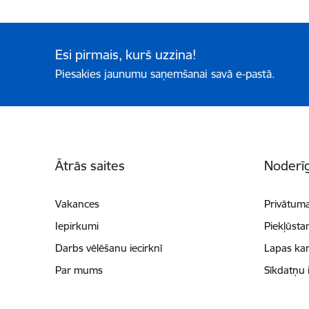
Esi pirmais, kurš uzzina!
Piesakies jaunumu saņemšanai savā e-pastā.
Kājene
Ātrās saites
Noderīg
Vakances
Privātuma
Iepirkumi
Piekļūsta
Darbs vēlēšanu iecirknī
Lapas kar
Par mums
Sīkdatņu 