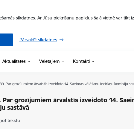
iešamās sīkdatnes. Ar Jūsu piekrišanu papildus šajā vietnē var tikt i
Pārvaldīt sīkdatnes
Aktualitātes
Vēlētājiem
Kontakti
 89. Par grozījumiem ārvalstīs izveidoto 14. Saeimas vēlēšanu iecirkņu komisiju sa
. Par grozījumiem ārvalstīs izveidoto 14. Sae
ju sastāvā
ņot tekstu