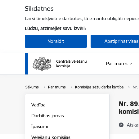
Pāriet uz lapas saturu
Sīkdatnes
Lai šī tīmekļvietne darbotos, tā izmanto obligāti nepiec
Lūdzu, atzīmējiet savu izvēli:
Noraidīt
Apstiprināt visas
Par mums
Sākums
Par mums
Komisijas sēžu darba kārtība
Nr.
Nr. 89
Vadība
komisi
Darbības jomas
Atska
Īpašumi
Vēlēšanu komisijas