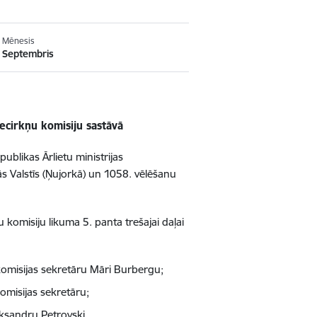
Mēnesis
Septembris
iecirkņu komisiju sastāvā
ublikas Ārlietu ministrijas
s Valstīs (Ņujorkā) un 1058. vēlēšanu
u komisiju likuma 5. panta trešajai daļai
 komisijas sekretāru Māri Burbergu;
komisijas sekretāru;
eksandru Petrovski.