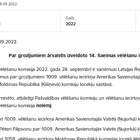
28.09.2022.
Gads
i
2022
09.2022.
Par grozījumiem ārvalstīs izveidoto 14. Saeimas vēlēšanu 
vēlēšanu komisija 2022. gada 28. septembrī ir saņēmusi Latvijas Rep
umus par grozījumiem 1009. vēlēšanu iecirkņa Amerikas Savienotajā
Moldovas Republikā (Kišiņevā) komisiju locekļu sastāvā.
 minēto, atbilstīgi Pašvaldības vēlēšanu komisiju un vēlēšanu iecirkņ
vēlēšanu komisija
nolemj
:
kt 1009. vēlēšanu iecirkņa Amerikas Savienotajās Valstīs (Ņujorkā)
 Pēteri Filipsonu par 1009. Amerikas Savienotajās Valstīs (Ņujorkā) 
kt 1058. vēlēšanu iecirkņa Moldovas Republikā komisijas locekli Al