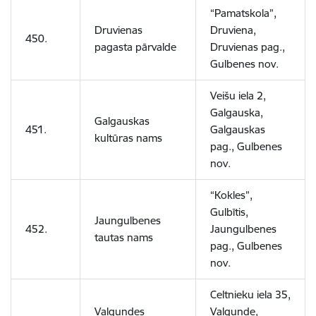
“Pamatskola”,
Druvienas
Druviena,
450.
pagasta pārvalde
Druvienas pag.,
Gulbenes nov.
Veišu iela 2,
Galgauska,
Galgauskas
451.
Galgauskas
kultūras nams
pag., Gulbenes
nov.
“Kokles”,
Gulbītis,
Jaungulbenes
452.
Jaungulbenes
tautas nams
pag., Gulbenes
nov.
Celtnieku iela 35,
Valgundes
Valgunde,