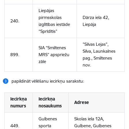
Liepājas
pirmsskolas
Dārza iela 42,
240.
izglītības iestāde
Liepāja
“Sprīdītis”
"Silvas Lejas",
SIA “Smiltenes
Silva, Launkalnes
899.
MRS” apspriežu
pag., Smiltenes
zāle
nov.
papildināt vēlēšanu iecirkņu sarakstu:
Iecirkņa
Iecirkņa
Adrese
numurs
nosaukums
Gulbenes
Skolas iela 12A,
449.
sporta
Gulbene, Gulbenes