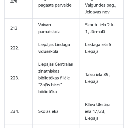
479.
pagasta pārvalde
Valgundes pag.,
Jelgavas nov.
Vaivaru
Skautu iela 2 k-
213.
pamatskola
1, Jūrmalā
Liepājas Liedaga
Liedaga iela 5,
222.
vidusskola
Liepāja
Liepājas Centrālās
zinātniskās
Talsu iela 39,
223.
bibliotēkas filiāle –
Liepāja
“Zaļās birzs”
bibliotēka
Klāva Ukstiņa
234.
Skolas ēka
iela 17/23,
Liepāja