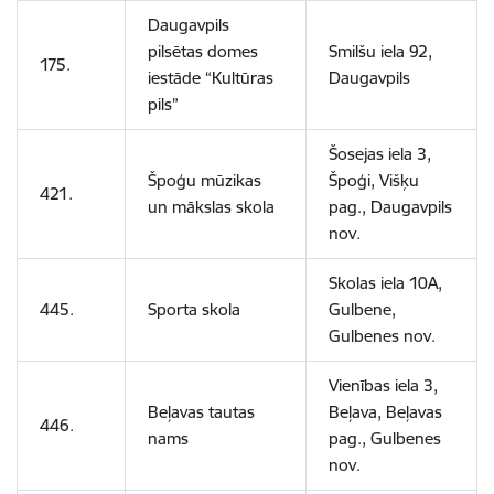
Daugavpils
pilsētas domes
Smilšu iela 92,
175.
iestāde “Kultūras
Daugavpils
pils”
Šosejas iela 3,
Špoģu mūzikas
Špoģi, Višķu
421.
un mākslas skola
pag., Daugavpils
nov.
Skolas iela 10A,
445.
Sporta skola
Gulbene,
Gulbenes nov.
Vienības iela 3,
Beļavas tautas
Beļava, Beļavas
446.
nams
pag., Gulbenes
nov.