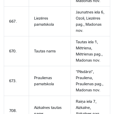
Madonas nov.
Jaunatnes iela 6,
Liezēres
Ozoli, Liezēres
667.
pamatskola
pag., Madonas
nov.
Tautas iela 1,
Mētriena,
670.
Tautas nams
Mētrienas pag.,
Madonas nov.
“Pilsdārzi”,
Praulienas
Prauliena,
673.
pamatskola
Praulienas pag.,
Madonas nov.
Raiņa iela 7,
Aizkalnes tautas
Aizkalne,
708.
nams
Aizkalnes pag.,