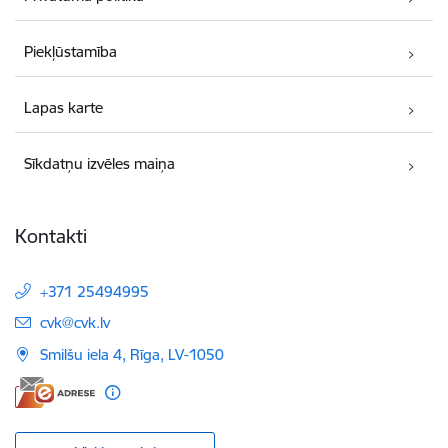
Piekļūstamība
Lapas karte
Sīkdatņu izvēles maiņa
Kontakti
+371 25494995
E-pasts:
cvk@cvk.lv
Smilšu iela 4, Rīga, LV-1050