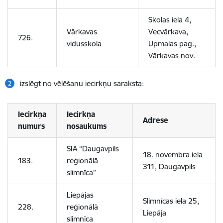
Skolas iela 4,
Vārkavas
Vecvārkava,
726.
vidusskola
Upmalas pag.,
Vārkavas nov.
izslēgt no vēlēšanu iecirkņu saraksta:
Iecirkņa
Iecirkņa
Adrese
numurs
nosaukums
SIA “Daugavpils
18. novembra iela
183.
reģionālā
311, Daugavpils
slimnīca”
Liepājas
Slimnīcas iela 25,
228.
reģionālā
Liepāja
slimnīca