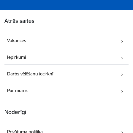
Kājene
Ātrās saites
Vakances
Iepirkumi
Darbs vēlēšanu iecirknī
Par mums
Noderīgi
Privātuma politika