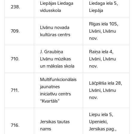
Liepājas Liedaga
Liedaga iela 5,
238.
vidusskola
Liepāja
Rīgas iela 105,
Līvānu novada
709.
Līvāni, Līvānu
kultūras centrs
nov.
J. Graubiņa
Raiņa iela 4,
710.
Līvānu mūzikas
Līvāni, Līvānu
un mākslas skola
nov.
Multifunkcionālais
Lāčplēša iela 28,
jaunatnes
711.
Līvāni, Līvānu
iniciatīvu centrs
nov.
“Kvartāls”
Liepu iela 5,
Jersikas tautas
Upenieki,
716.
nams
Jersikas pag.,