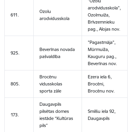
"Ozolu
arodvidusskola",
Ozolu
611.
Ozolmuiža,
arodvidusskola
Brīvzemnieku
pag., Alojas nov.
"Pagastmāja",
Beverīnas novada
Mūrmuiža,
925.
pašvaldība
Kauguru pag.,
Beverīnas nov.
Brocēnu
Ezera iela 6,
805.
vidusskolas
Brocēni,
sporta zāle
Brocēnu nov.
Daugavpils
pilsētas domes
Smilšu iela 92,
173.
iestāde “Kultūras
Daugavpils
pils”