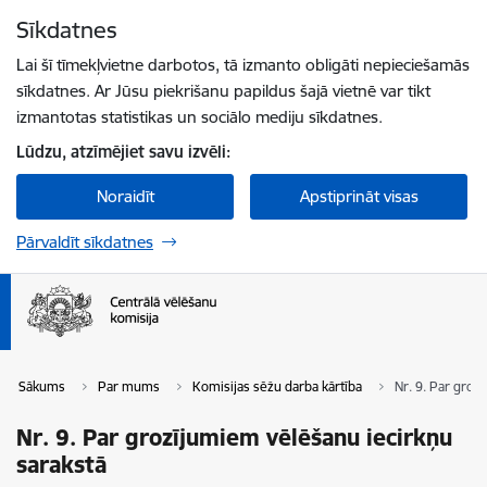
Pāriet uz lapas saturu
Sīkdatnes
Spied
lai meklētu
Enter
Lai šī tīmekļvietne darbotos, tā izmanto obligāti nepieciešamās
sīkdatnes. Ar Jūsu piekrišanu papildus šajā vietnē var tikt
izmantotas statistikas un sociālo mediju sīkdatnes.
Lūdzu, atzīmējiet savu izvēli:
Noraidīt
Apstiprināt visas
Pārvaldīt sīkdatnes
Sākums
Par mums
Komisijas sēžu darba kārtība
Nr. 9. Par groz
Nr. 9. Par grozījumiem vēlēšanu iecirkņu
sarakstā