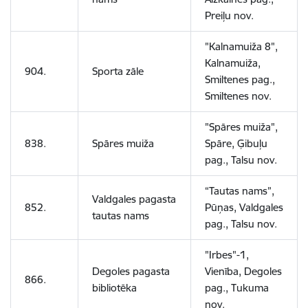
Preiļu nov.
"Kalnamuiža 8",
Kalnamuiža,
904.
Sporta zāle
Smiltenes pag.,
Smiltenes nov.
"Spāres muiža",
838.
Spāres muiža
Spāre, Ģibuļu
pag., Talsu nov.
“Tautas nams”,
Valdgales pagasta
852.
Pūņas, Valdgales
tautas nams
pag., Talsu nov.
"Irbes"-1,
Degoles pagasta
Vienība, Degoles
866.
bibliotēka
pag., Tukuma
nov.