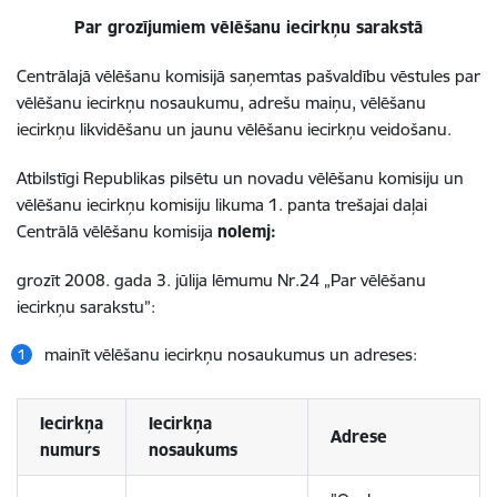
Par grozījumiem vēlēšanu iecirkņu sarakstā
Centrālajā vēlēšanu komisijā saņemtas pašvaldību vēstules par
vēlēšanu iecirkņu nosaukumu, adrešu maiņu, vēlēšanu
iecirkņu likvidēšanu un jaunu vēlēšanu iecirkņu veidošanu.
Atbilstīgi Republikas pilsētu un novadu vēlēšanu komisiju un
vēlēšanu iecirkņu komisiju likuma 1. panta trešajai daļai
Centrālā vēlēšanu komisija
nolemj:
grozīt 2008. gada 3. jūlija lēmumu Nr.24 „Par vēlēšanu
iecirkņu sarakstu”:
mainīt vēlēšanu iecirkņu nosaukumus un adreses:
Iecirkņa
Iecirkņa
Adrese
numurs
nosaukums