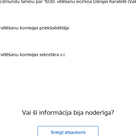
 Edmundu Šimiņu par 1030. vēlēšanu iecirkņa Dānijas Karalistē (Vailē
 vēlēšanu komisijas priekšsēdētāja
 vēlēšanu komisijas sekretāra v.i.
Vai šī informācija bija noderīga?
Sniegt atsauksmi