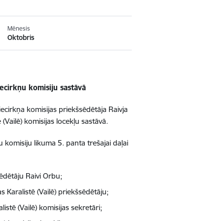
Mēnesis
Oktobris
iecirkņu komisiju sastāvā
ecirkņa komisijas priekšsēdētāja Raivja
Vailē) komisijas locekļu sastāvā.
u komisiju likuma 5. panta trešajai daļai
sēdētāju Raivi Orbu;
 Karalistē (Vailē) priekšsēdētāju;
istē (Vailē) komisijas sekretāri;