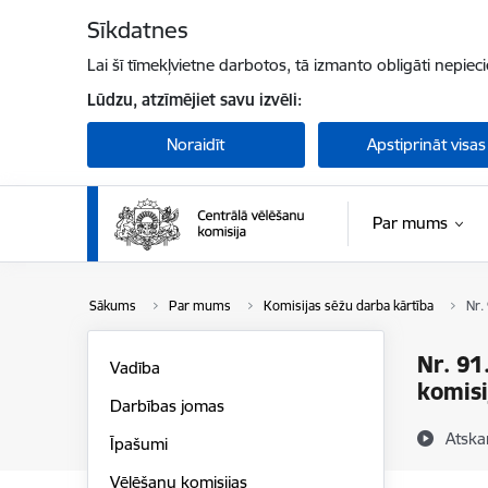
Pāriet uz lapas saturu
Sīkdatnes
Lai šī tīmekļvietne darbotos, tā izmanto obligāti nepiec
Lūdzu, atzīmējiet savu izvēli:
Noraidīt
Apstiprināt visas
Par mums
Sākums
Par mums
Komisijas sēžu darba kārtība
Nr.
Nr. 91
Vadība
komisi
Darbības jomas
Atska
Īpašumi
Vēlēšanu komisijas