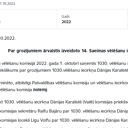
01.10.2022.
Gads
i
2022
10.2022.
Par grozījumiem ārvalstīs izveidoto 14. Saeimas vēlēšanu 
ā vēlēšanu komisijā 2022. gada 1. oktobrī saņemts 1030. vēlēšanu i
ekšlikums par grozījumiem 1030.vēlēšanu iecirkņa Dānijas Karalistē (
 minēto, atbilstīgi Pašvaldības vēlēšanu komisiju un vēlēšanu iecirkņ
vēlēšanu komisija
nolemj
:
t 1030. vēlēšanu iecirkņa Dānijas Karalistē (Vailē) komisijas priekš
 komisijas sekretāru Ralfu Bajāru par 1030. vēlēšanu iecirkņa Dānijas
 komisijas locekli Līgu Volfu par 1030. vēlēšanu iecirkņa Dānijas Karal