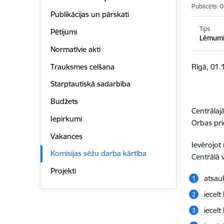
Publicēts: 
Publikācijas un pārskati
Tips
Pētijumi
Lēmum
Normatīvie akti
Trauksmes celšana
Rīgā, 01.
Starptautiskā sadarbība
Budžets
Centrālaj
Iepirkumi
Orbas pri
Vakances
Ievērojot
Komisijas sēžu darba kārtība
Centrālā 
Projekti
atsauk
iecelt
iecelt