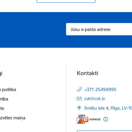
i
Kontakti
 politika
+371 25494995
E-pasts:
cvk@cvk.lv
mība
Smilšu iela 4, Rīga, LV-
te
izvēles maiņa