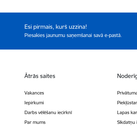
Esi pirmais, kurš uzzina!
Piesakies jaunumu saņemšanai savā e-pastā.
Kājene
Ātrās saites
Noderīg
Vakances
Privātuma
Iepirkumi
Piekļūsta
Darbs vēlēšanu iecirknī
Lapas kar
Par mums
Sīkdatņu 