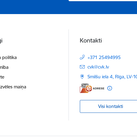
i
Kontakti
 politika
+371 25494995
E-pasts:
cvk@cvk.lv
mība
Smilšu iela 4, Rīga, LV-
te
izvēles maiņa
Visi kontakti