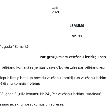
Gads
i
2021
LĒMUMS
Nr. 12
1. gada 18. martā
Par grozījumiem vēlēšanu iecirkņu sar
ā vēlēšanu komisijā saņemtas pašvaldību vēstules par vēlēšanu i
i Republikas pilsētu un novadu vēlēšanu komisiju un vēlēšanu iecirkņ
vēlēšanu komisija
nolemj:
08. gada 3. jūlija lēmumu Nr.24 „Par vēlēšanu iecirkņu sarakstu”:
lēšanu iecirkņu nosaukumus un adreses: