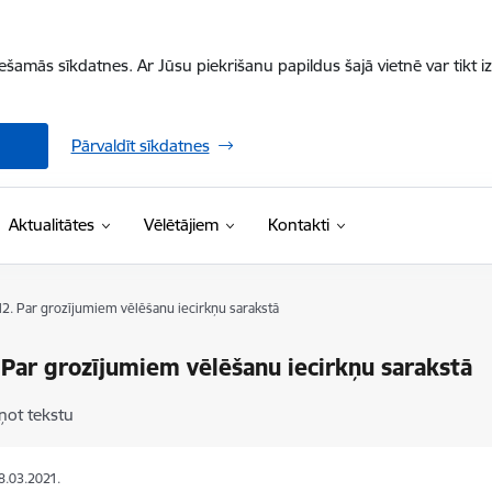
iešamās sīkdatnes. Ar Jūsu piekrišanu papildus šajā vietnē var tikt i
Pārvaldīt sīkdatnes
Aktualitātes
Vēlētājiem
Kontakti
12. Par grozījumiem vēlēšanu iecirkņu sarakstā
 Par grozījumiem vēlēšanu iecirkņu sarakstā
ņot tekstu
18.03.2021.