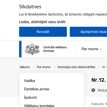
Pāriet uz lapas saturu
Sīkdatnes
Lai šī tīmekļvietne darbotos, tā izmanto obligāti nepiec
Lūdzu, atzīmējiet savu izvēli:
Noraidīt
Apstiprināt visas
Par mums
Sākums
Par mums
Komisijas sēžu darba kārtība
Nr.
Nr.12.
Vadība
Darbības jomas
Atska
Īpašumi
Publicēts: 
Vēlēšanu komisijas