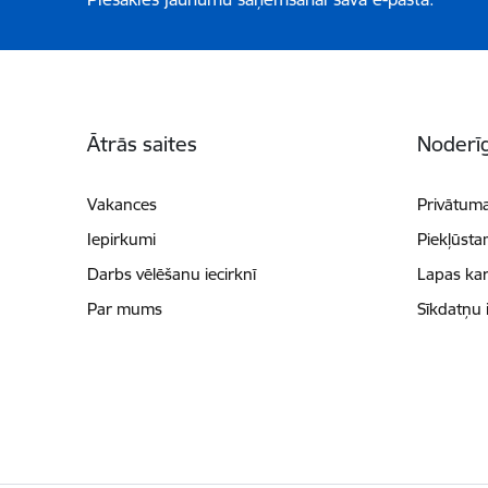
Kājene
Ātrās saites
Noderīg
Vakances
Privātuma
Iepirkumi
Piekļūsta
Darbs vēlēšanu iecirknī
Lapas kar
Par mums
Sīkdatņu 