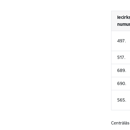
Iecirk
numu
497.
517.
689.
690.
565.
Centrālās