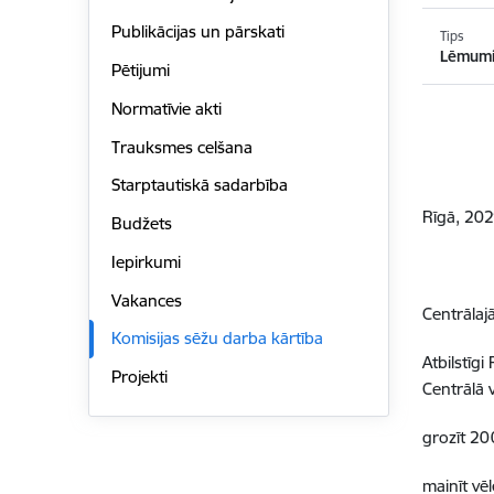
Publikācijas un pārskati
Tips
Lēmum
Pētijumi
Normatīvie akti
Trauksmes celšana
Starptautiskā sadarbība
Rīgā, 202
Budžets
Iepirkumi
Vakances
Centrālaj
Komisijas sēžu darba kārtība
Atbilstīg
Projekti
Centrālā 
grozīt 20
mainīt vē