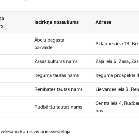
ņa
Iecirkņa nosaukums
Adrese
rs
Ābeļu pagasta
Aldaunes iela 13, Bro
pārvalde
Zasas kultūras nams
Zaļā iela 6, Zasa, Za
Ķeguma tautas nams
Ķeguma prospekts 4
Rembates tautas nams
Lielvārdes iela 3, 
Centra iela 4, Rudb
Rudbāržu tautas nams
nov.
 vēlēšanu komisijas priekšsēdētāja