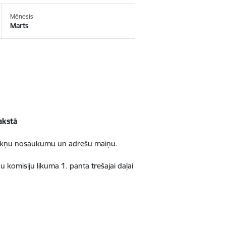
Mēnesis
Marts
akstā
ecirkņu nosaukumu un adrešu maiņu.
u komisiju likuma 1. panta trešajai daļai