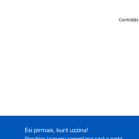
Centrālās
Esi pirmais, kurš uzzina!
Piesakies jaunumu saņemšanai savā e-pastā.