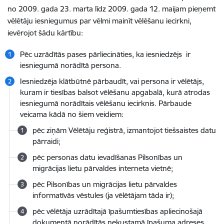
no 2009. gada 23. marta līdz 2009. gada 12. maijam pieņemt
vēlētāju iesniegumus par vēlmi mainīt vēlēšanu iecirkni,
ievērojot šādu kārtību:
Pēc uzrādītās pases pārliecināties, ka iesniedzējs ir
iesniegumā norādītā persona.
Iesniedzēja klātbūtnē pārbaudīt, vai persona ir vēlētājs,
kuram ir tiesības balsot vēlēšanu apgabalā, kurā atrodas
iesniegumā norādītais vēlēšanu iecirknis. Pārbaude
veicama kādā no šiem veidiem:
pēc ziņām Vēlētāju reģistrā, izmantojot tiešsaistes datu
pārraidi;
pēc personas datu ievadīšanas Pilsonības un
migrācijas lietu pārvaldes interneta vietnē;
pēc Pilsonības un migrācijas lietu pārvaldes
informatīvās vēstules (ja vēlētājam tāda ir);
pēc vēlētāja uzrādītajā īpašumtiesības apliecinošajā
dokumentā norādītās nekustamā īpašuma adreses