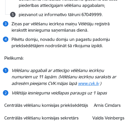
piederības attiecīgajam vēlēšanu apgabalam;
piezvanot uz informatīvo tālruni 67049999.
Ziņas par vēlēšanu iecirkņa maiņu Vēlētāju reģistrā
ierakstīt iesnieguma saņemšanas dienā.
Pilsētu domju, novadu domju un pagastu padomju
priekšsēdētājiem nodrošināt šā rīkojuma izpildi.
Pielikumā:
Vēlēšanu apgabali ar attiecīgo vēlēšanu iecirkņu
numuriem uz 11 lapām. (Vēlēšanu iecirkņu saraksts ar
adresēm pieejams CVK mājas lapā
www.cvk.lv
)
Vēlētāja iesnieguma veidlapas paraugs uz 1 lapas
Centrālās vēlēšanu komisijas priekšsēdētājs Arnis Cimdars
Centrālās vēlēšanu komisijas sekretārs Valdis Veinbergs