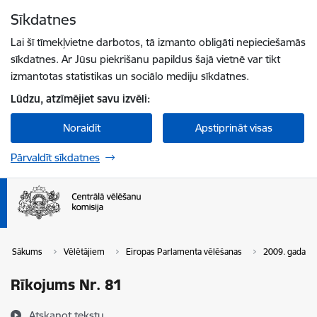
Pāriet uz lapas saturu
Sīkdatnes
Spied
lai meklētu
Enter
Lai šī tīmekļvietne darbotos, tā izmanto obligāti nepieciešamās
sīkdatnes. Ar Jūsu piekrišanu papildus šajā vietnē var tikt
izmantotas statistikas un sociālo mediju sīkdatnes.
Lūdzu, atzīmējiet savu izvēli:
Noraidīt
Apstiprināt visas
Pārvaldīt sīkdatnes
Sākums
Vēlētājiem
Eiropas Parlamenta vēlēšanas
2009. gada v
Rīkojums Nr. 81
Atskaņot tekstu