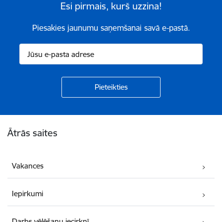
Esi pirmais, kurš uzzina!
Piesakies jaunumu saņemšanai savā e-pastā.
Kājene
Ātrās saites
Vakances
Iepirkumi
Darbs vēlēšanu iecirknī