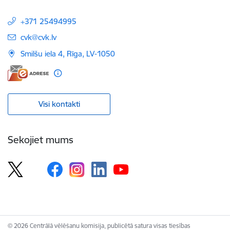
+371 25494995
E-pasts:
cvk@cvk.lv
Smilšu iela 4, Rīga, LV-1050
Visi kontakti
Sekojiet mums
© 2026 Centrālā vēlēšanu komisija, publicētā satura visas tiesības