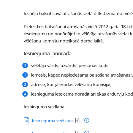
Iespēju balsot savā atrašanās vietā drīkst izmantot vēlēt
Pieteikties balsošanai atrašanās vietā 2012.gada 18.f
iesniegumu un nogādājot to vēlētāja atrašanās vietai tu
vēlēšanu komisiju noteiktajā darba laikā.
Iesniegumā jānorāda
vēlētāja vārds, uzvārds, personas kods,
iemesls, kāpēc nepieciešama balsošana atrašanās v
adrese, kur jāierodas vēlēšanu komisijai,
iesniegumā ieteicams norādīt arī ēkas ārdurvju kodu
Iesnieguma veidlapa
Lejupielādēt:
Iesnieguma veidlapa
Lejupielādēt: