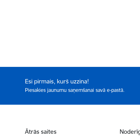
Esi pirmais, kurš uzzina!
Piesakies jaunumu saņemšanai savā e-pastā.
Kājene
Ātrās saites
Noderīg