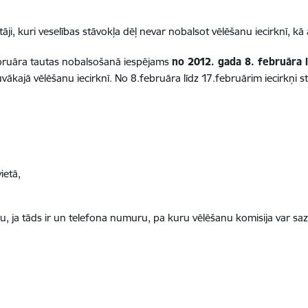
āji, kuri veselības stāvokļa dēļ nevar nobalsot vēlēšanu iecirknī, kā a
ebruāra tautas nobalsošanā iespējams
no 2012. gada 8. februāra 
vākajā vēlēšanu iecirknī. No 8.februāra līdz 17.februārim iecirkņi 
ietā,
, ja tāds ir un telefona numuru, pa kuru vēlēšanu komisija var sazi