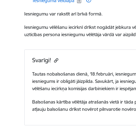
Iesnieguma veidlapa
Iesniegumu var rakstīt arī brīvā formā.
Iesniegumu vēlēšanu iecirknī drīkst nogādāt jebkura vēl
uzticības persona iesniegumu vēlētāja vārdā var aizpildī
Svarīgi!
Tautas nobalsošanas dienā, 18.februāri, iesniegumu
iesniegums ir obligāti jāizpilda. Savukārt, ja iesni
vēlēšanu iecirkņa komisijas darbiniekiem ir iespējams
Balsošanas kārtība vēlētāja atrašanās vietā ir tāda p
atļauju balsošanu drīkst novērot pilnvarotie novērot