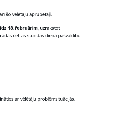
rī šo vēlētāju aprūpētāji.
līdz 18.februārim
, uzrakstot
strādās četras stundas dienā pašvaldību
nāties ar vēlētāju problēmsituācijās.