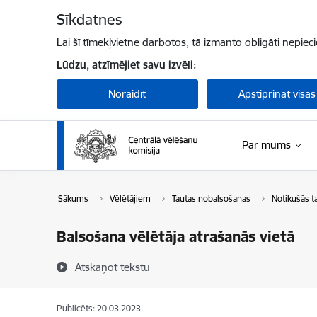
Pāriet uz lapas saturu
Sīkdatnes
Lai šī tīmekļvietne darbotos, tā izmanto obligāti nepiec
Lūdzu, atzīmējiet savu izvēli:
Noraidīt
Apstiprināt visas
Par mums
Sākums
Vēlētājiem
Tautas nobalsošanas
Notikušās t
Balsošana vēlētāja atrašanās vietā
Atskaņot tekstu
Publicēts: 20.03.2023.