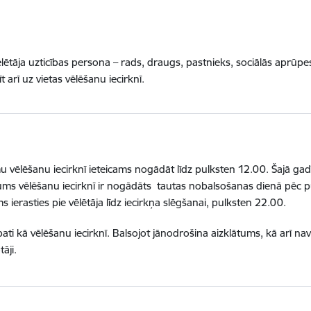
ētāja uzticības persona – rads, draugs, pastnieks, sociālās aprūpes
t arī uz vietas vēlēšanu iecirknī.
 vēlēšanu iecirknī ieteicams nogādāt līdz pulksten 12.00. Šajā gad
egums vēlēšanu iecirknī ir nogādāts tautas nobalsošanas dienā pēc pul
 ierasties pie vēlētāja līdz iecirkņa slēgšanai, pulksten 22.00.
ati kā vēlēšanu iecirknī. Balsojot jānodrošina aizklātums, kā arī nav 
āji.