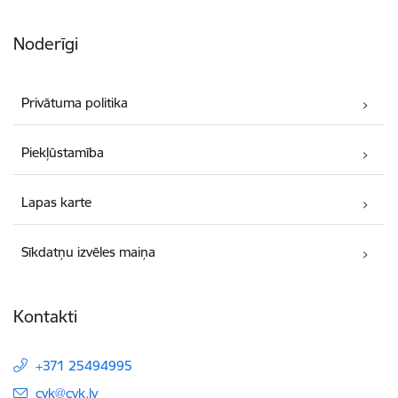
Noderīgi
Privātuma politika
Piekļūstamība
Lapas karte
Sīkdatņu izvēles maiņa
Kontakti
+371 25494995
E-pasts:
cvk@cvk.lv