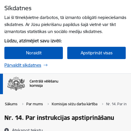
Pāriet uz lapas saturu
Sīkdatnes
Spied
lai meklētu
Enter
Lai šī tīmekļvietne darbotos, tā izmanto obligāti nepieciešamās
sīkdatnes. Ar Jūsu piekrišanu papildus šajā vietnē var tikt
izmantotas statistikas un sociālo mediju sīkdatnes.
Lūdzu, atzīmējiet savu izvēli:
Noraidīt
Apstiprināt visas
Pārvaldīt sīkdatnes
Sākums
Par mums
Komisijas sēžu darba kārtība
Nr. 14. Par inst
Nr. 14. Par instrukcijas apstiprināšanu
Atskaņot tekstu