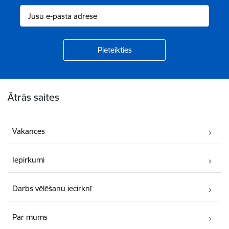
Kājene
Ātrās saites
Vakances
Iepirkumi
Darbs vēlēšanu iecirknī
Par mums