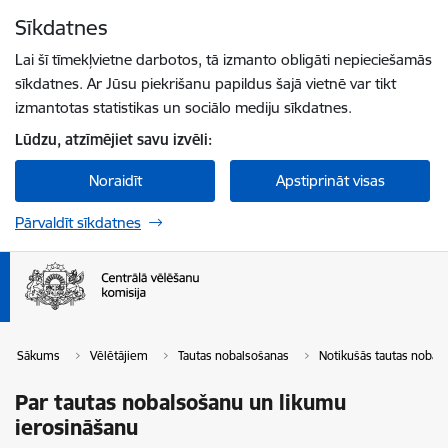
Pāriet uz lapas saturu
Sīkdatnes
Spied
lai meklētu
Enter
Lai šī tīmekļvietne darbotos, tā izmanto obligāti nepieciešamās
sīkdatnes. Ar Jūsu piekrišanu papildus šajā vietnē var tikt
izmantotas statistikas un sociālo mediju sīkdatnes.
Lūdzu, atzīmējiet savu izvēli:
Noraidīt
Apstiprināt visas
Pārvaldīt sīkdatnes
Sākums
Vēlētājiem
Tautas nobalsošanas
Notikušās tautas nobal
Par tautas nobalsošanu un likumu
ierosināšanu