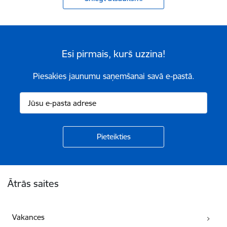
Esi pirmais, kurš uzzina!
Piesakies jaunumu saņemšanai savā e-pastā.
Kājene
Ātrās saites
Vakances