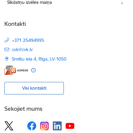
Sīkdatņu izvēles maiņa
Kontakti
+371 25494995
E-pasts:
cvk@cvk.lv
Smilšu iela 4, Rīga, LV-1050
Visi kontakti
Sekojiet mums