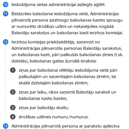
Ieslodzījuma vietas administrācijai aizliegts aģitēt.
Beidzoties balsošanai ieslodzījuma vietā, Administrācijas
pilnvarotā persona aizzīmogo balsošanas kastes spraugu
ar numurēto drošības uzlīmi un nekavējoties nogādā
Balsotāju sarakstus un balsošanas kasti iecirkņa komisijai.
Iecirkņa komisijas priekšsēdētājs, saņemot no
Administrācijas pilnvarotās personas Balsotāju sarakstus,
un balsošanas kasti, pāri palikušās balsošanas zīmes (t.sk.
dzēstās), balsošanas gaitas žurnālā ieraksta:
ziņas par balsošanai vēlētāju ieslodzījuma vietā pāri
palikušajām un saņemtajām balsošanas zīmēm, tai
skaitā dzēstajām balsošanas zīmēm;
ziņas par laiku, cikos saņemti Balsotāju saraksti un
balsošanas kaste/kastes;
ziņas par balsotāju skaitu;
drošības uzlīmes numuru/numurus.
Administrācijas pilnvarotā persona ar parakstu apliecina