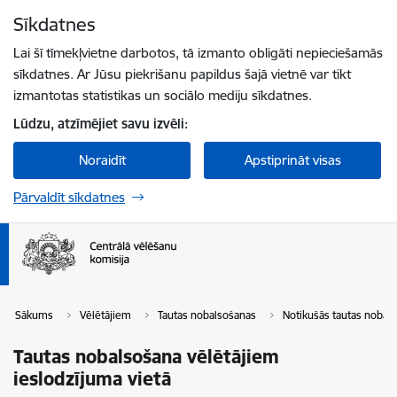
Pāriet uz lapas saturu
Sīkdatnes
Spied
lai meklētu
Enter
Lai šī tīmekļvietne darbotos, tā izmanto obligāti nepieciešamās
sīkdatnes. Ar Jūsu piekrišanu papildus šajā vietnē var tikt
izmantotas statistikas un sociālo mediju sīkdatnes.
Lūdzu, atzīmējiet savu izvēli:
Noraidīt
Apstiprināt visas
Pārvaldīt sīkdatnes
Sākums
Vēlētājiem
Tautas nobalsošanas
Notikušās tautas nobal
Tautas nobalsošana vēlētājiem
ieslodzījuma vietā