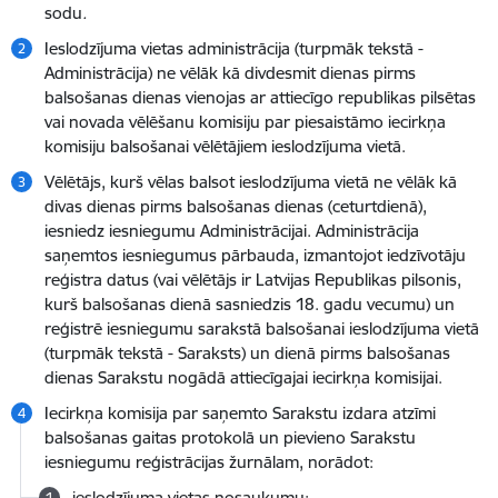
sodu
.
Ieslodzījuma vietas administrācija (turpmāk tekstā -
Administrācija) ne vēlāk kā divdesmit dienas pirms
balsošanas dienas vienojas ar attiecīgo republikas pilsētas
vai novada vēlēšanu komisiju par piesaistāmo iecirkņa
komisiju balsošanai vēlētājiem ieslodzījuma vietā.
Vēlētājs, kurš vēlas balsot ieslodzījuma vietā ne vēlāk kā
divas dienas pirms balsošanas dienas (ceturtdienā),
iesniedz iesniegumu Administrācijai. Administrācija
saņemtos iesniegumus pārbauda, izmantojot iedzīvotāju
reģistra datus (vai vēlētājs ir Latvijas Republikas pilsonis,
kurš balsošanas dienā sasniedzis 18. gadu vecumu) un
reģistrē iesniegumu sarakstā balsošanai ieslodzījuma vietā
(turpmāk tekstā - Saraksts) un dienā pirms balsošanas
dienas Sarakstu nogādā attiecīgajai iecirkņa komisijai.
Iecirkņa komisija par saņemto Sarakstu izdara atzīmi
balsošanas gaitas protokolā un pievieno Sarakstu
iesniegumu reģistrācijas žurnālam, norādot:
ieslodzījuma vietas nosaukumu;