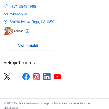
+371 25494995
E-pasts:
cvk@cvk.lv
Smilšu iela 4, Rīga, LV-1050
Visi kontakti
Sekojiet mums
© 2026 Centrālā vēlēšanu komisija, publicētā satura visas tiesības
aizsargātas.