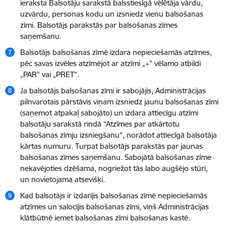
ieraksta Balsotāju sarakstā balsstiesīgā vēlētāja vārdu,
uzvārdu, personas kodu un izsniedz vienu balsošanas
zīmi. Balsotājs parakstās par balsošanas zīmes
saņemšanu.
Balsotājs balsošanas zīmē izdara nepieciešamās atzīmes,
pēc savas izvēles atzīmējot ar atzīmi „+” vēlamo atbildi
„PAR” vai „PRET”.
Ja balsotājs balsošanas zīmi ir sabojājis, Administrācijas
pilnvarotais pārstāvis viņam izsniedz jaunu balsošanas zīmi
(saņemot atpakaļ sabojāto) un izdara attiecīgu atzīmi
balsotāju sarakstā rindā “Atzīmes par atkārtotu
balsošanas zīmju izsniegšanu”, norādot attiecīgā balsotāja
kārtas numuru. Turpat balsotājs parakstās par jaunas
balsošanas zīmes saņemšanu. Sabojātā balsošanas zīme
nekavējoties dzēšama, nogriežot tās labo augšējo stūri,
un novietojama atsevišķi.
Kad balsotājs ir izdarījis balsošanas zīmē nepieciešamās
atzīmes un salocījis balsošanas zīmi, viņš Administrācijas
klātbūtnē iemet balsošanas zīmi balsošanas kastē.