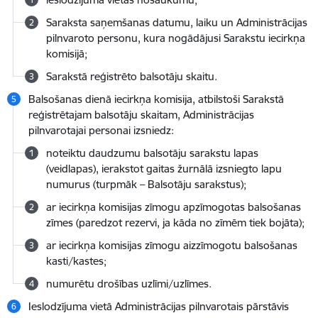
Saraksta saņemšanas datumu, laiku un Administrācijas
pilnvaroto personu, kura nogādājusi Sarakstu iecirkņa
komisijā;
Sarakstā reģistrēto balsotāju skaitu.
Balsošanas dienā iecirkņa komisija, atbilstoši Sarakstā
reģistrētajam balsotāju skaitam, Administrācijas
pilnvarotajai personai izsniedz:
noteiktu daudzumu balsotāju sarakstu lapas
(veidlapas), ierakstot gaitas žurnālā izsniegto lapu
numurus (turpmāk – Balsotāju sarakstus);
ar iecirkņa komisijas zīmogu apzīmogotas balsošanas
zīmes (paredzot rezervi, ja kāda no zīmēm tiek bojāta);
ar iecirkņa komisijas zīmogu aizzīmogotu balsošanas
kasti/kastes;
numurētu drošības uzlīmi/uzlīmes.
Ieslodzījuma vietā Administrācijas pilnvarotais pārstāvis