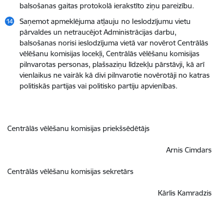
balsošanas gaitas protokolā ierakstīto ziņu pareizību.
Saņemot apmeklējuma atļauju
no Ieslodzījumu vietu
pārvaldes un netraucējot Administrācijas darbu,
balsošanas norisi ieslodzījuma vietā var novērot Centrālās
vēlēšanu komisijas locekļi, Centrālās vēlēšanu komisijas
pilnvarotas personas, plašsaziņu līdzekļu pārstāvji, kā arī
vienlaikus ne vairāk kā divi pilnvarotie novērotāji no katras
politiskās partijas vai politisko partiju apvienības.
Centrālās vēlēšanu komisijas priekšsēdētājs
Arnis Cimdars
Centrālās vēlēšanu komisijas sekretārs
Kārlis Kamradzis