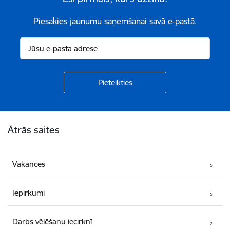
Piesakies jaunumu saņemšanai savā e-pastā.
Kājene
Ātrās saites
Vakances
Iepirkumi
Darbs vēlēšanu iecirknī